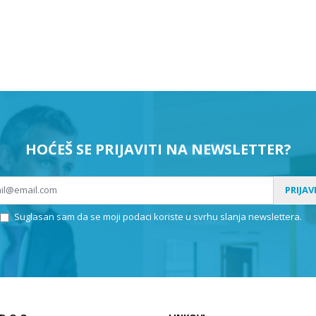
Čiovo - Arbanija
(1)
Čiovo - Okrug Gornji
(45)
Hvar
(9)
HOĆEŠ SE PRIJAVITI NA NEWSLETTER?
Hvar - Gdinj
(1)
PRIJAV
Hvar - Jelsa
(3)
Suglasan sam da se moji podaci koriste u svrhu slanja newslettera.
Hvar - Stari Grad
(1)
Hvar -Sv.Nedjelja
(3)