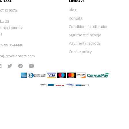
 D.O.O.
LINKOVI
Blog
971859676
Hvar - Vrisnik
(0)
Kontakt
ka 23
Conditions d'utilisation
Donja Lomnica
Hvar - Zavala
(2)
ka
Sigurnost plaćanja
Payment methods
5 99 3544440
Šolta - Maslinica
(0)
Cookie policy
fo@croatiarents.com
Šolta - Rogač
(1)
Šolta
(0)
Vis
(2)
Izrada web stranica
-
Extreme IT
Banj
(0)