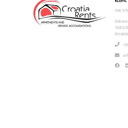
KLEPIĆ
OIB: 57
Hvar -Vrboska
(0)
Odrans
10412 
Hvar - Zastražišće
(0)
Hrvats
+38
Šolta - Grohote
(0)
in
Šolta - Nečujam
(1)
Šolta - Stomorska
(0)
Vis - Rukavac
(0)
Kali
(1)