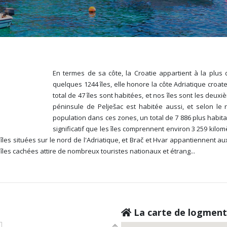
En termes de sa côte, la Croatie appartient à la plu
quelques 1244 îles, elle honore la côte Adriatique croate. 
total de 47 îles sont habitées, et nos îles sont les deux
péninsule de Pelješac est habitée aussi, et selon le
population dans ces zones, un total de 7 886 plus habita
significatif que les îles comprennent environ 3 259 kilom
 îles situées sur le nord de l'Adriatique, et Brač et Hvar appantiennent au
 îles cachées attire de nombreux touristes nationaux et étrang
...
La carte de logment 