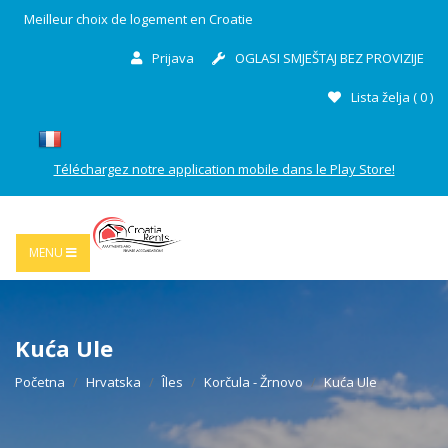
Meilleur choix de logement en Croatie
Prijava
OGLASI SMJEŠTAJ BEZ PROVIZIJE
Lista želja (
0
)
Téléchargez notre application mobile dans le Play Store!
MENU
Kuća Ule
Početna
Hrvatska
Îles
Korčula - Žrnovo
Kuća Ule