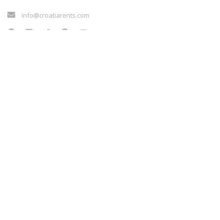
info@croatiarents.com
LINKOVI
Blog
Kontakt
Conditions d'utilisation
Sigurnost plaćanja
Payment methods
Cookie policy
LINKOVI
Blog
Kontakt