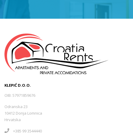
KLEPIĆ D.O.O.
OIB: 57971859676
Odranska 23
10412 Donja Lomnica
Hrvatska
+385 99 3544440