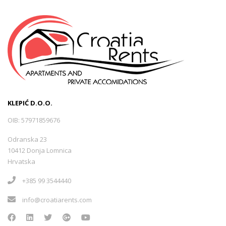
KLEPIĆ D.O.O.
OIB: 57971859676
Odranska 23
10412 Donja Lomnica
Hrvatska
+385 99 3544440
info@croatiarents.com