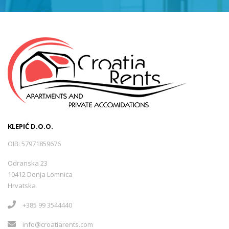
KLEPIĆ D.O.O.
OIB: 57971859676
Odranska 23
10412 Donja Lomnica
Hrvatska
+385 99 3544440
info@croatiarents.com