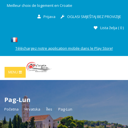
Meilleur choix de logement en Croatie
Prijava
OGLASI SMJEŠTAJ BEZ PROVIZIJE
Lista želja (
0
)
Téléchargez notre application mobile dans le Play Store!
MENU
Pag-Lun
Početna
Hrvatska
Îles
Pag-Lun