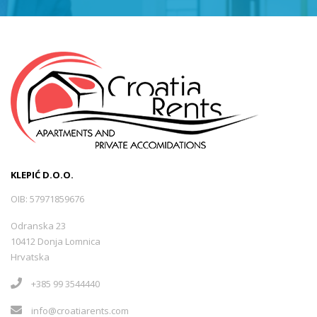
KLEPIĆ D.O.O.
OIB: 57971859676
Odranska 23
10412 Donja Lomnica
Hrvatska
+385 99 3544440
info@croatiarents.com