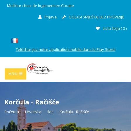
Meilleur choix de logement en Croatie
Prijava
OGLASI SMJEŠTAJ BEZ PROVIZIJE
Lista želja (
0
)
Téléchargez notre application mobile dans le Play Store!
MENU
Korčula - Račišće
Početna
Hrvatska
Îles
Korčula - Račišće