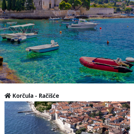
Korčula - Račišće