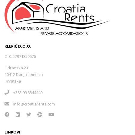
KLEPIĆ D.O.O.
OIB: 57971859676
Odranska 23
10412 Donja Lomnica
Hrvatska
+385 99 3544440
info@croatiarents.com
LINKOVI