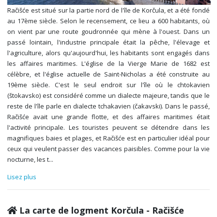
Račišće est situé sur la partie nord de l'île de Korčula, et a été fondé
au 17ème siècle. Selon le recensement, ce lieu a 600 habitants, où
on vient par une route goudronnée qui mène à l'ouest. Dans un
passé lointain, l'industrie principale était la pêche, l'élevage et
l'agriculture, alors qu'aujourd'hui, les habitants sont engagés dans
les affaires maritimes. L'église de la Vierge Marie de 1682 est
célèbre, et l'église actuelle de Saint-Nicholas a été construite au
19ème siècle. C'est le seul endroit sur l'île où le chtokavien
(štokavsko) est considéré comme un dialecte majeure, tandis que le
reste de l'île parle en dialecte tchakavien (čakavski). Dans le passé,
Račišće avait une grande flotte, et des affaires maritimes était
l'activité principale. Les touristes peuvent se détendre dans les
magnifiques baies et plages, et Račišće est en particulier idéal pour
ceux qui veulent passer des vacances paisibles. Comme pour la vie
nocturne, les t
...
Lisez plus
La carte de logment Korčula - Račišće