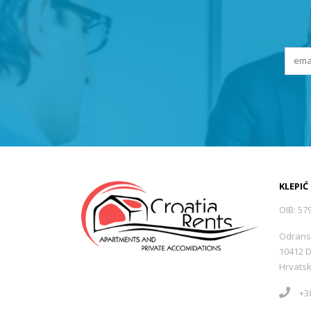
KLEPIĆ
OIB: 57
Odrans
10412 
Hrvats
+38