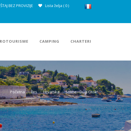
ŠTAJ BEZ PROVIZIJE
Lista želja (
0
)
ROTOURISME
CAMPING
CHARTERI
Početna
Îles
Hrvatska
Soline - Dugi Otok