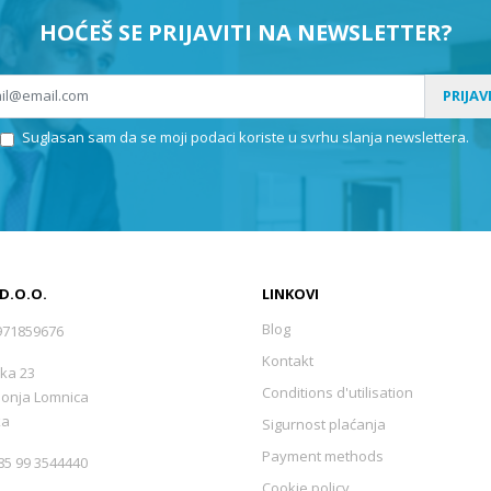
HOĆEŠ SE PRIJAVITI NA NEWSLETTER?
PRIJAV
Suglasan sam da se moji podaci koriste u svrhu slanja newslettera.
 D.O.O.
LINKOVI
Blog
971859676
Kontakt
ka 23
Conditions d'utilisation
Donja Lomnica
ka
Sigurnost plaćanja
Payment methods
5 99 3544440
Cookie policy