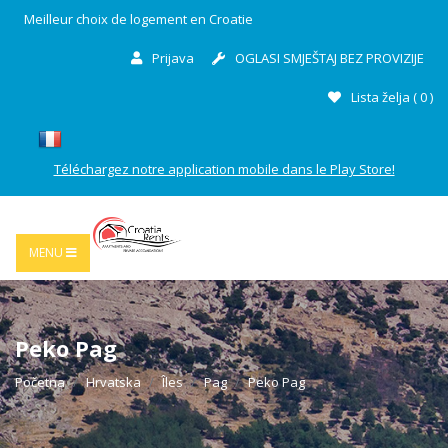
Meilleur choix de logement en Croatie
Prijava
OGLASI SMJEŠTAJ BEZ PROVIZIJE
Lista želja (
0
)
Téléchargez notre application mobile dans le Play Store!
MENU
Peko Pag
Početna
Hrvatska
Îles
Pag
Peko Pag