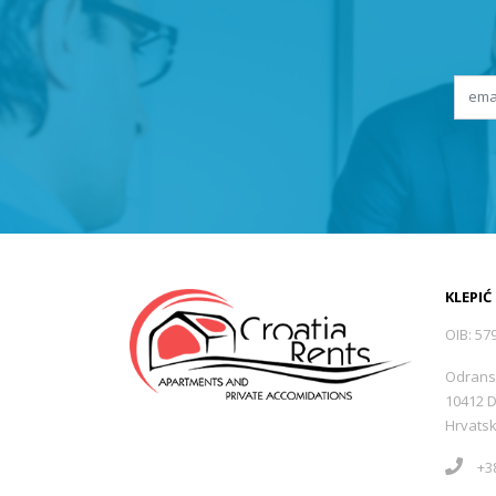
KLEPIĆ
OIB: 57
Odrans
10412 
Hrvats
+38