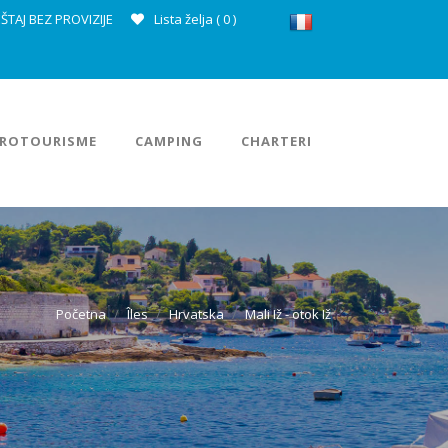
ŠTAJ BEZ PROVIZIJE
Lista želja (
0
)
ROTOURISME
CAMPING
CHARTERI
Početna
Îles
Hrvatska
Mali Iž - otok Iž