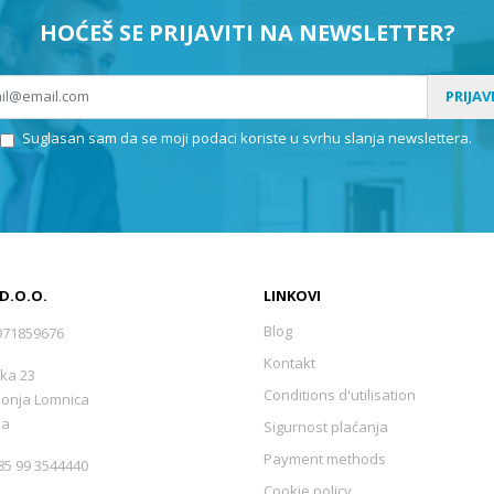
HOĆEŠ SE PRIJAVITI NA NEWSLETTER?
PRIJAV
Suglasan sam da se moji podaci koriste u svrhu slanja newslettera.
 D.O.O.
LINKOVI
Blog
971859676
Kontakt
ka 23
Conditions d'utilisation
Donja Lomnica
ka
Sigurnost plaćanja
Payment methods
5 99 3544440
Cookie policy