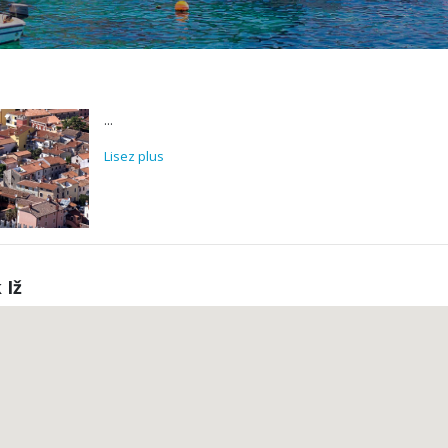
...
Lisez plus
 Iž