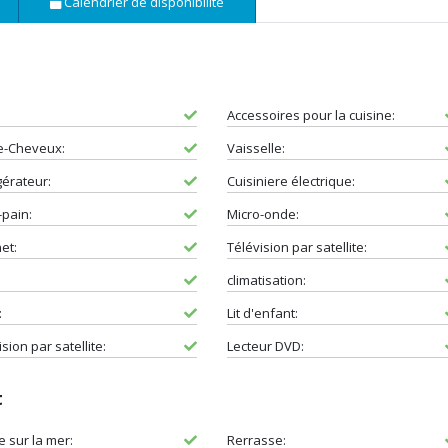
Calendrier de disponibilité
Accessoires pour la cuisine:
e-Cheveux:
Vaisselle:
gérateur:
Cuisiniere électrique:
-pain:
Micro-onde:
et:
Télévision par satellite:
climatisation:
:
Lit d'enfant:
sion par satellite:
Lecteur DVD:
t
e sur la mer:
Rerrasse: