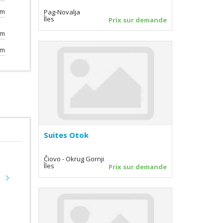
km
Pag-Novalja
Îles
Prix sur demande
km
0m
Suites Otok
Čiovo - Okrug Gornji
Îles
Prix sur demande
Next