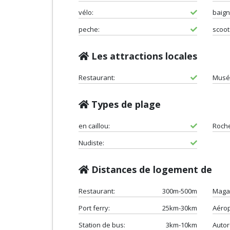
vélo:
baign
peche:
scoot
Les attractions locales
Restaurant:
Musé
Types de plage
en caillou:
Roch
Nudiste:
Distances de logement de
Restaurant:
300m-500m
Maga
Port ferry:
25km-30km
Aérop
Station de bus:
3km-10km
Autor