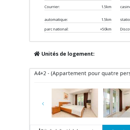
Courrier:
1.5km
casin
automatique:
1.5km
stati
parc national:
+50km
Disco
Unités de logement:
A4+2 - (Appartement pour quatre pers
Previous