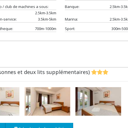
o / club de machines a sous:
Banque:
2.5km-3.5
2.5km-3.5km
on-service:
3.5km-5km
Marina:
2.5km-3.5
theque:
700m-1000m
Sport:
300m-50
onnes et deux lits supplémentaires)