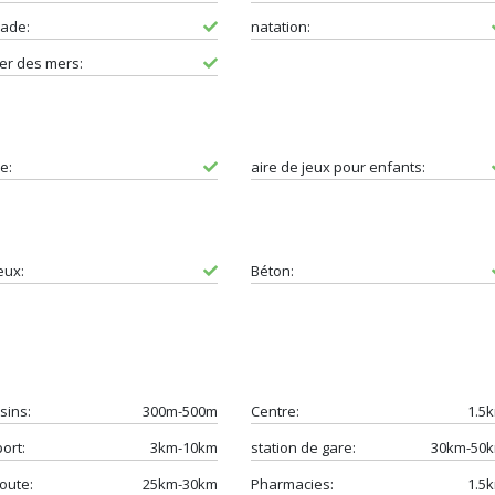
ade:
natation:
er des mers:
e:
aire de jeux pour enfants:
eux:
Béton:
sins:
300m-500m
Centre:
1.5
ort:
3km-10km
station de gare:
30km-50
oute:
25km-30km
Pharmacies:
1.5