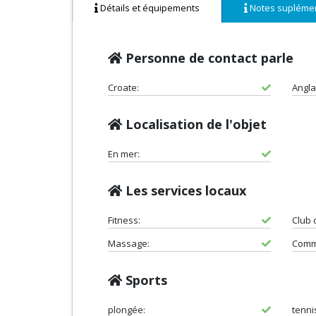
Détails et équipements
Notes suplémen
Personne de contact parle
Croate:
Angla
Localisation de l'objet
En mer:
Les services locaux
Fitness:
Club 
Massage:
Comm
Sports
plongée:
tenni