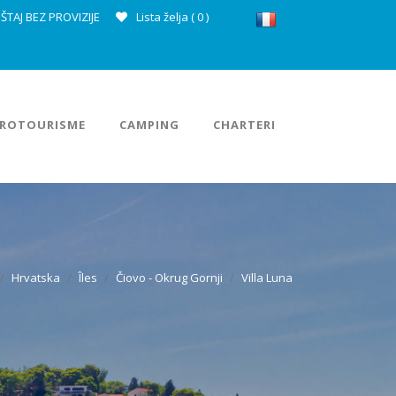
ŠTAJ BEZ PROVIZIJE
Lista želja (
0
)
ROTOURISME
CAMPING
CHARTERI
Hrvatska
Îles
Čiovo - Okrug Gornji
Villa Luna