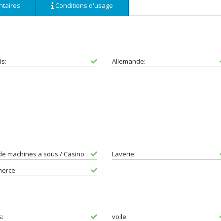
taires
Conditions d'usage
is:
Allemande:
de machines a sous / Casino:
Laverie:
erce:
s:
voile: