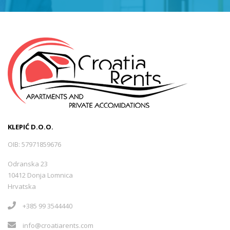
KLEPIĆ D.O.O.
OIB: 57971859676
Odranska 23
10412 Donja Lomnica
Hrvatska
+385 99 3544440
info@croatiarents.com