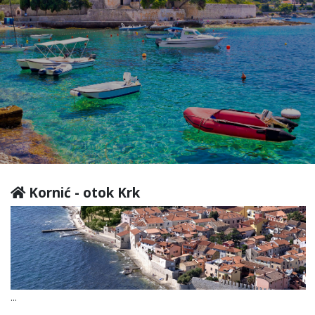
Kornić - otok Krk
...