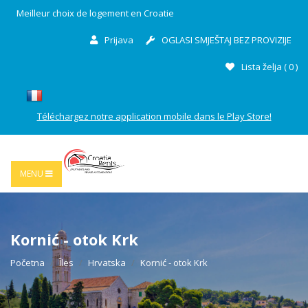
Meilleur choix de logement en Croatie
Prijava
OGLASI SMJEŠTAJ BEZ PROVIZIJE
Lista želja (
0
)
Téléchargez notre application mobile dans le Play Store!
MENU
Kornić - otok Krk
Početna
Îles
Hrvatska
Kornić - otok Krk