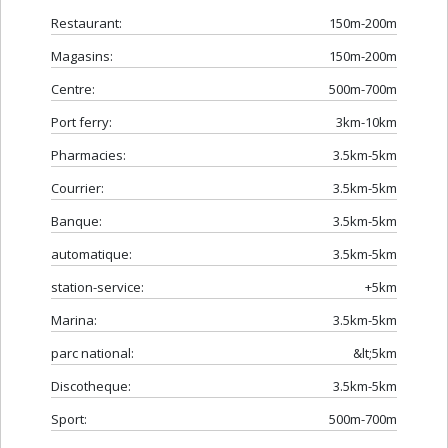
Restaurant:
150m-200m
Magasins:
150m-200m
Centre:
500m-700m
Port ferry:
3km-10km
Pharmacies:
3.5km-5km
Courrier:
3.5km-5km
Banque:
3.5km-5km
automatique:
3.5km-5km
station-service:
+5km
Marina:
3.5km-5km
parc national:
&lt;5km
Discotheque:
3.5km-5km
Sport:
500m-700m