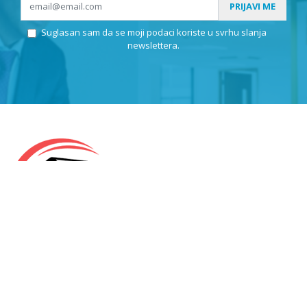
PRIJAVI ME
Suglasan sam da se moji podaci koriste u svrhu slanja
newslettera.
KLEPIĆ D.O.O.
OIB: 57971859676
Odranska 23