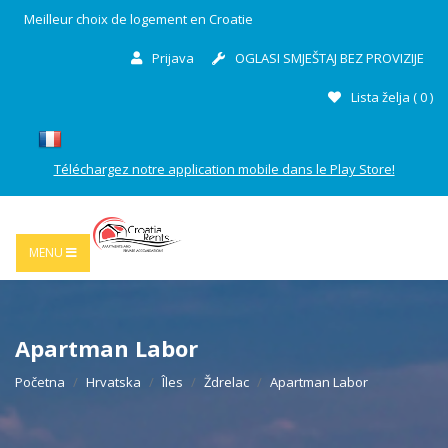
Meilleur choix de logement en Croatie
Prijava
OGLASI SMJEŠTAJ BEZ PROVIZIJE
Lista želja (
0
)
Téléchargez notre application mobile dans le Play Store!
MENU
Apartman Labor
Početna
Hrvatska
Îles
Ždrelac
Apartman Labor