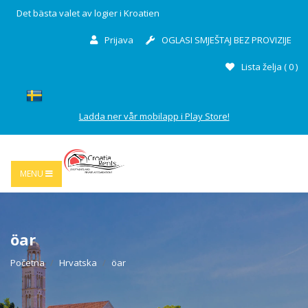
Det bästa valet av logier i Kroatien
Prijava
OGLASI SMJEŠTAJ BEZ PROVIZIJE
Lista želja (
0
)
Ladda ner vår mobilapp i Play Store!
MENU
öar
Početna
Hrvatska
öar