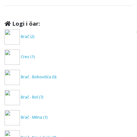
Logi i öar:
Brač
(2)
Cres
(1)
Brač - Bobovišća
(0)
Brač - Bol
(7)
Brač - Milna
(1)