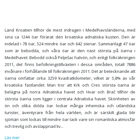
Land Kroatien tillhör de mest indragen i Medelhavsländerna, med
sina ca 1244 öar förärat den kroatiska adriatiska kusten. Den är
indelad i 78 öar, 524 mindre öar och 642 stenar. Sammanlagt 47 öar
som är bebodda, och våra öar är den näst största på öarna i
Medelhavet. Bebodd också Pelješac halvön, och enligt folkräkningen
2011, det finns befolkningstillväxten i dessa områden, totalt 7886
invånare i förhållande till folkräkningen 2011. Det är betecknande att
öarna omfattar cirka 3259 kvadratkilometer, vilket är 5,8% av vår
kroatiska fastlandet. Man tror att Krk och Cres största öarna är
belägna på norra Adriatiska havet och Hvar och Brač tillhör de
största öarna som ligger i centrala Adriatiska havet. Skönheten av
ön och olika dolda öar lockar många inhemska och utländska
turister, äventyrare från hela världen, och är särskilt glada blir
sjömän som lockas till mindre öar tack vare sin romantiska atmosfär
och trevlig och avslappnad liv
...
Läs mer