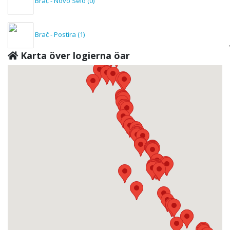
Brač - Novo Selo
(0)
Brač - Postira
(1)
Karta över logierna öar
Brač - Povlja
(2)
Brač - Pučišća
(0)
Brač - Selca
(0)
Brač - Splitska
(2)
Brač - Sumartin
(0)