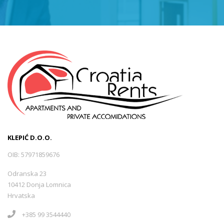
Hvar
(9)
Hvar-Basina
(0)
Hvar - Gdinj
(1)
Hvar - Ivan Dolac
(2)
KLEPIĆ D.O.O.
Hvar - Jelsa
(3)
OIB: 57971859676
Odranska 23
Hvar - Milna
(0)
10412 Donja Lomnica
Hrvatska
Hvar - Stari Grad
(1)
+385 99 3544440