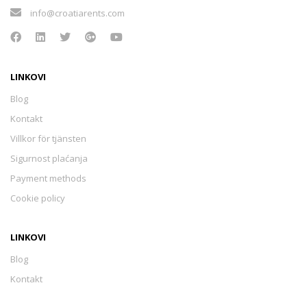
info@croatiarents.com
Hvar - Sućuraj
(0)
Hvar -Sv.Nedjelja
(3)
LINKOVI
Blog
Kontakt
Hvar -Vrboska
(0)
Villkor för tjänsten
Sigurnost plaćanja
Hvar - Vrisnik
(0)
Payment methods
Cookie policy
Hvar - Zastražišće
(0)
LINKOVI
Hvar - Zavala
(2)
Blog
Kontakt
Villkor för tjänsten
Šolta - Grohote
(0)