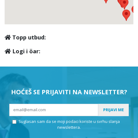
Brač - Supetar
(15)
Brač - Sutivan
(1)
Topp utbud:
Čiovo
(2)
Logi i öar:
Čiovo - Arbanija
(1)
Čiovo - Okrug Donji
(2)
HOĆEŠ SE PRIJAVITI NA NEWSLETTER?
Čiovo - Okrug Gornji
(45)
PRIJAVI ME
Suglasan sam da se moji podaci koriste u svrhu slanja
Čiovo - Slatine
(4)
newslettera.