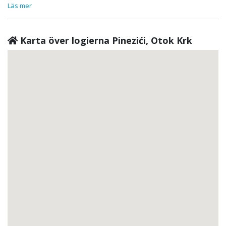
Läs mer
Karta över logierna Pinezići, Otok Krk