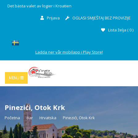
Det bästa valet av logier i Kroatien
Prijava
OGLASI SMJEŠTAJ BEZ PROVIZIJE
Lista želja (
0
)
Ladda ner vår mobilapp i Play Store!
MENU
Pinezići, Otok Krk
Početna
öar
Hrvatska
Pinezići, Otok Krk