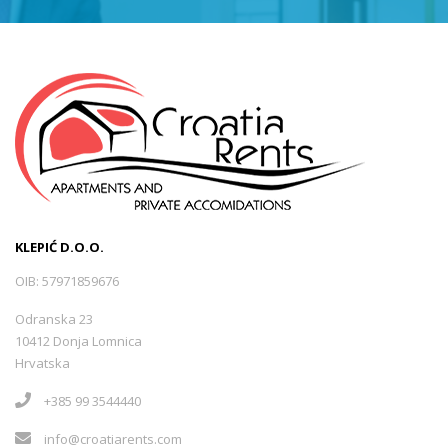
KLEPIĆ D.O.O.
OIB: 57971859676
Odranska 23
10412 Donja Lomnica
Hrvatska
+385 99 3544440
info@croatiarents.com