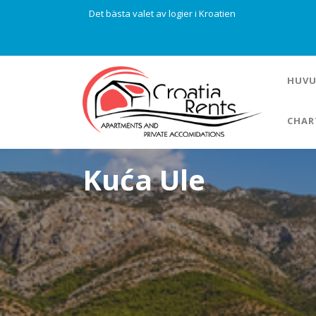
Det bästa valet av logier i Kroatien
HUVU
CHAR
Kuća Ule