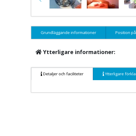
Previous
Grundläggande informationer
Position på
Ytterligare informationer:
Detaljer och faciliteter
Ytterligare förkla