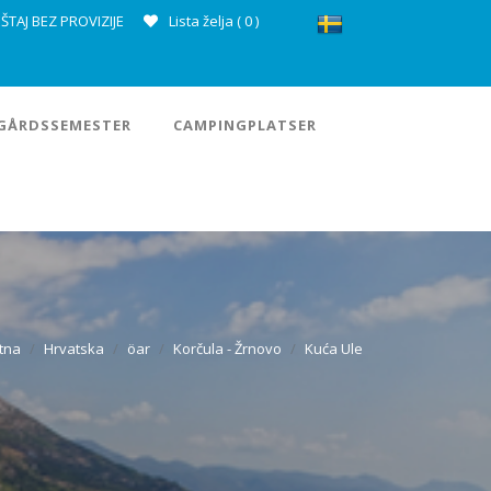
ŠTAJ BEZ PROVIZIJE
Lista želja (
0
)
GÅRDSSEMESTER
CAMPINGPLATSER
tna
Hrvatska
öar
Korčula - Žrnovo
Kuća Ule