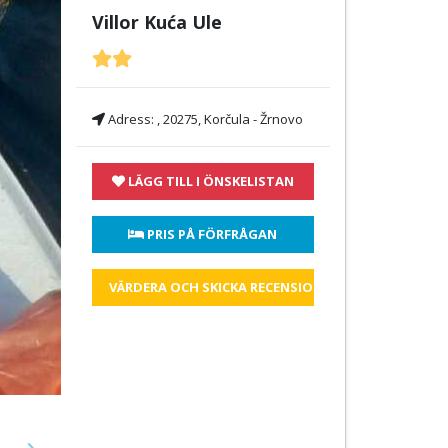
Villor Kuća Ule
Adress:
, 20275, Korčula - Žrnovo
LÄGG TILL I ÖNSKELISTAN
 PRIS PÅ FÖRFRÅGAN
VÄRDERA OCH SKICKA RECENSIONEN