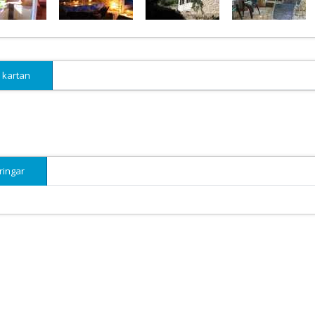
 kartan
ringar