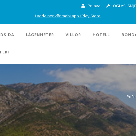
Prijava
OGLASI SMJE
Ladda ner vår mobilapp i Play Store!
DSIDA
LÄGENHETER
VILLOR
HOTELL
BOND
TERI
Poče