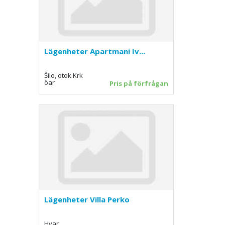
Lägenheter Apartmani Iv...
Šilo, otok Krk
öar
Pris på förfrågan
Lägenheter Villa Perko
Hvar