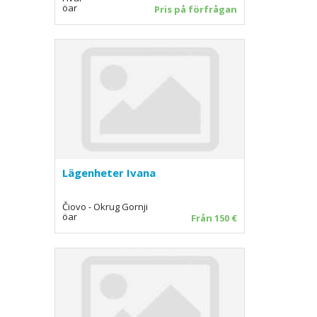
öar
Pris på förfrågan
Lägenheter Ivana
Čiovo - Okrug Gornji
öar
Från 150 €