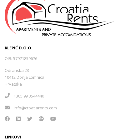
KLEPIĆ D.O.O.
OIB: 57971859676
Odranska 23
10412 Donja Lomnica
Hrvatska
+385 99 3544440
info@croatiarents.com
LINKOVI