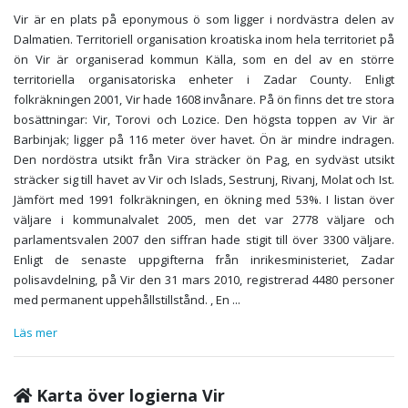
Vir är en plats på eponymous ö som ligger i nordvästra delen av
Dalmatien. Territoriell organisation kroatiska inom hela territoriet på
ön Vir är organiserad kommun Källa, som en del av en större
territoriella organisatoriska enheter i Zadar County. Enligt
folkräkningen 2001, Vir hade 1608 invånare. På ön finns det tre stora
bosättningar: Vir, Torovi och Lozice. Den högsta toppen av Vir är
Barbinjak; ligger på 116 meter över havet. Ön är mindre indragen.
Den nordöstra utsikt från Vira sträcker ön Pag, en sydväst utsikt
sträcker sig till havet av Vir och Islads, Sestrunj, Rivanj, Molat och Ist.
Jämfört med 1991 folkräkningen, en ökning med 53%. I listan över
väljare i kommunalvalet 2005, men det var 2778 väljare och
parlamentsvalen 2007 den siffran hade stigit till över 3300 väljare.
Enligt de senaste uppgifterna från inrikesministeriet, Zadar
polisavdelning, på Vir den 31 mars 2010, registrerad 4480 personer
med permanent uppehållstillstånd. , En
...
Läs mer
Karta över logierna Vir