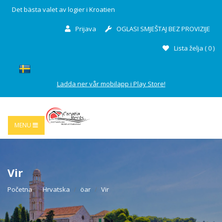
Det bästa valet av logier i Kroatien
Prijava
OGLASI SMJEŠTAJ BEZ PROVIZIJE
Lista želja (
0
)
Ladda ner vår mobilapp i Play Store!
MENU
Vir
Početna
Hrvatska
öar
Vir