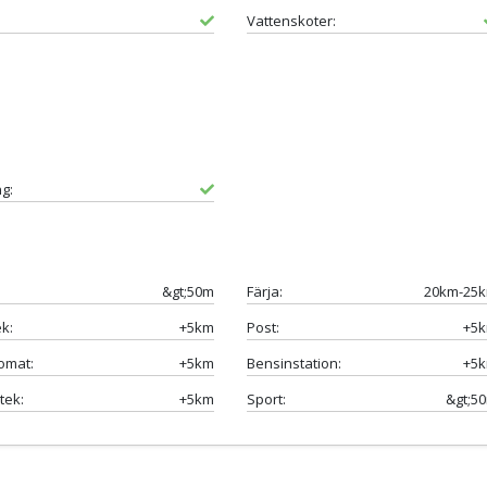
Vattenskoter:
g:
&gt;50m
Färja:
20km-25
k:
+5km
Post:
+5
omat:
+5km
Bensinstation:
+5
tek:
+5km
Sport:
&gt;5