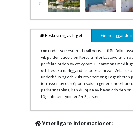
Previous
Beskrivning av logiet
Grundläggande i
Om under semestern du vill bortsett från folkmassorn
vik på den vackra ön Korcula inför Lastovo är en o
perfekta bilden av ett vykort. Tillsammans med lugn o
och besöka närliggande städer som vad Vela Luka (2
underhållning och kulturevenemang. Lägenheten på 
terrassen av den öppna spisen ger en underbar uts
parkeringsplats, kan du njuta av havet och den pri
Lägenheten rymmer 2 + 2 gäster.
Ytterligare informationer: