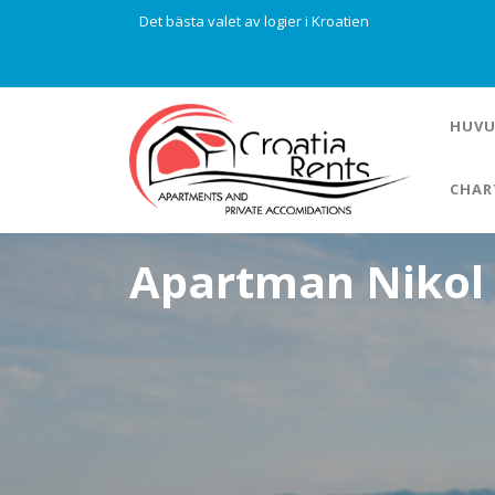
Det bästa valet av logier i Kroatien
HUVU
CHAR
Apartman Nikol