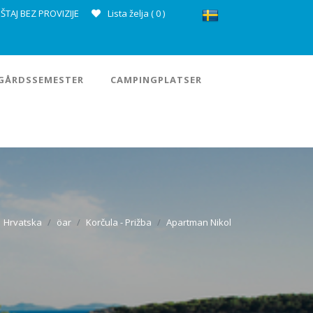
ŠTAJ BEZ PROVIZIJE
Lista želja (
0
)
GÅRDSSEMESTER
CAMPINGPLATSER
Hrvatska
öar
Korčula - Prižba
Apartman Nikol