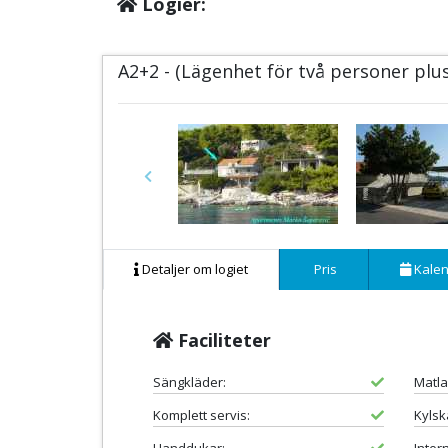
Logier:
A2+2 - (Lägenhet för två personer plu
Previous
Detaljer om logiet
Pris
Kalen
Faciliteter
Sängkläder:
Matla
Komplett servis:
Kylsk