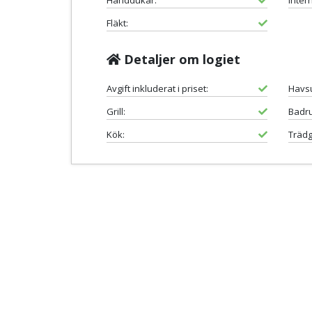
Handdukar:
Intern
Fläkt:
Detaljer om logiet
Avgift inkluderat i priset:
Havsu
Grill:
Badr
Kök:
Trädg