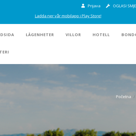
Prijava
OGLASI SMJE
Ladda ner vår mobilapp i Play Store!
DSIDA
LÄGENHETER
VILLOR
HOTELL
BOND
TERI
Početna