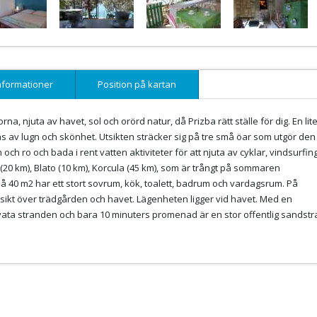
nformationer
Position på kartan
a, njuta av havet, sol och orörd natur, då Prizba rätt ställe för dig. En lit
as av lugn och skönhet. Utsikten sträcker sig på tre små öar som utgör den
ch ro och bada i rent vatten aktiviteter för att njuta av cyklar, vindsurfin
0 km), Blato (10 km), Korcula (45 km), som är trångt på sommaren
40 m2 har ett stort sovrum, kök, toalett, badrum och vardagsrum. På
ikt över trädgården och havet. Lägenheten ligger vid havet. Med en
vata stranden och bara 10 minuters promenad är en stor offentlig sandstr