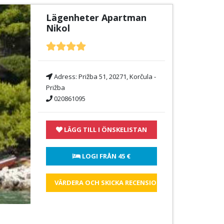
Lägenheter Apartman
Nikol
Adress:
Prižba 51, 20271, Korčula -
Prižba
020861095
LÄGG TILL I ÖNSKELISTAN
 LOGI FRÅN 
45 €
VÄRDERA OCH SKICKA RECENSIONEN