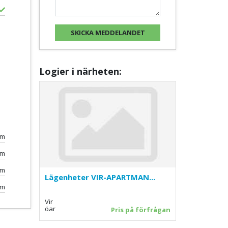
Logier i närheten:
km
km
km
Lägenheter VIR-APARTMAN...
0m
Vir
öar
Pris på förfrågan