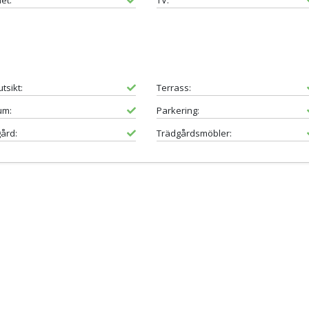
et:
TV:
tsikt:
Terrass:
um:
Parkering:
ård:
Trädgårdsmöbler: