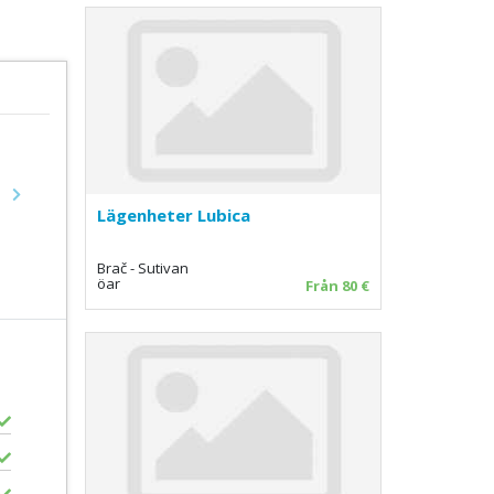
Next
Lägenheter Lubica
Brač - Sutivan
öar
Från 80 €