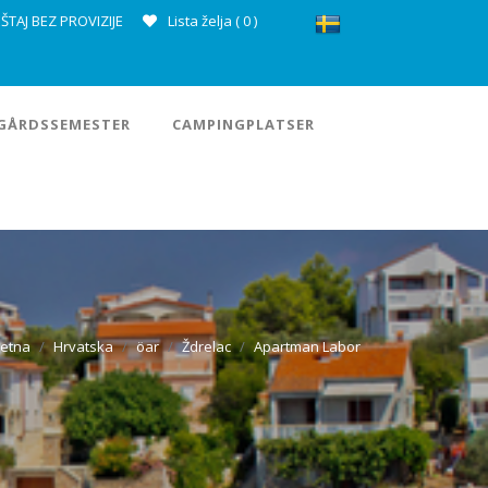
ŠTAJ BEZ PROVIZIJE
Lista želja (
0
)
GÅRDSSEMESTER
CAMPINGPLATSER
etna
Hrvatska
öar
Ždrelac
Apartman Labor