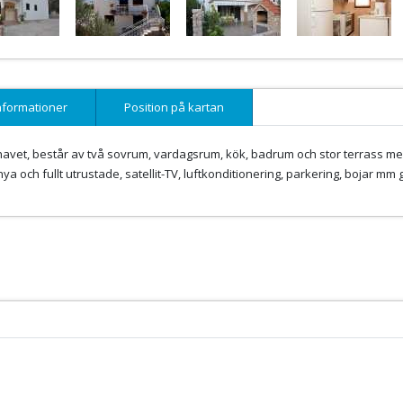
nformationer
Position på kartan
n havet, består av två sovrum, vardagsrum, kök, badrum och stor terrass m
a och fullt utrustade, satellit-TV, luftkonditionering, parkering, bojar mm gr