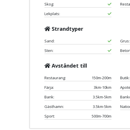
Skog:
Resta
Lekplats:
Strandtyper
Sand:
Grus:
Sten:
Beton
Avståndet till
Restaurang:
150m-200m
Butik:
Färja:
3km-10km
Apote
Bank:
3.5km-5km
Bank
Gästhamn:
3.5km-5km
Natio
Sport:
500m-700m