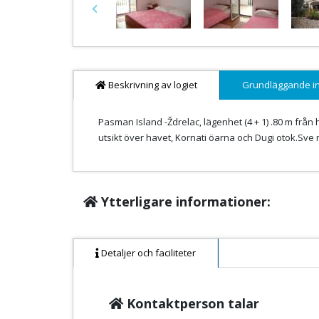
Previous
Beskrivning av logiet
Grundläggande i
Pasman Island -Ždrelac, lägenhet (4 + 1) .80 m frå
utsikt över havet, Kornati öarna och Dugi otok.Sve ny
Ytterligare informationer:
Detaljer och faciliteter
Kontaktperson talar