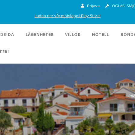
Prijava
OGLASI SMJE
Ladda ner vår mobilapp i Play Store!
DSIDA
LÄGENHETER
VILLOR
HOTELL
BOND
TERI
Poč