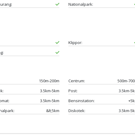
urang:
Nationalpark:
Klippor:
g:
150m-200m
Centrum:
500m-70
k:
3.5km-5km
Post:
3.5km-5
omat:
3.5km-5km
Bensinstation:
+5
nalpark:
&lt;5km
Diskotek:
3.5km-5