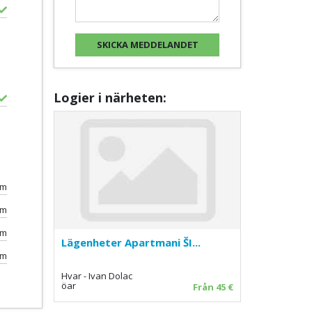
Logier i närheten:
0m
km
km
Lägenheter Apartmani ŠI...
km
Hvar - Ivan Dolac
öar
Från 45 €