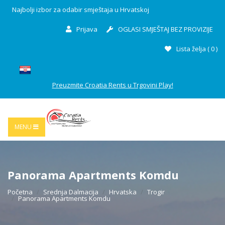
Najbolji izbor za odabir smještaja u Hrvatskoj
Prijava
OGLASI SMJEŠTAJ BEZ PROVIZIJE
Lista želja (
0
)
Preuzmite Croatia Rents u Trgovini Play!
MENU
Panorama Apartments Komdu
Početna
Srednja Dalmacija
Hrvatska
Trogir
Panorama Apartments Komdu