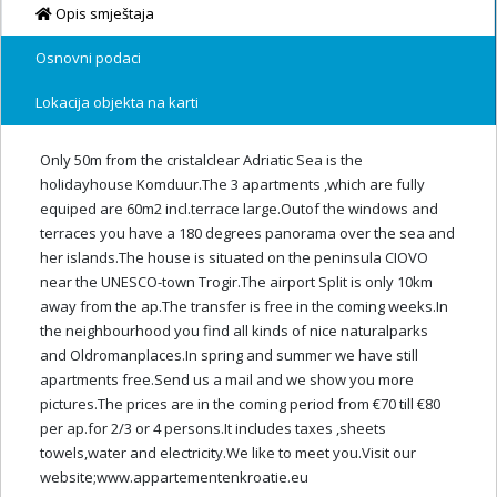
Opis smještaja
Osnovni podaci
Lokacija objekta na karti
Only 50m from the cristalclear Adriatic Sea is the
holidayhouse Komduur.The 3 apartments ,which are fully
equiped are 60m2 incl.terrace large.Outof the windows and
terraces you have a 180 degrees panorama over the sea and
her islands.The house is situated on the peninsula CIOVO
near the UNESCO-town Trogir.The airport Split is only 10km
away from the ap.The transfer is free in the coming weeks.In
the neighbourhood you find all kinds of nice naturalparks
and Oldromanplaces.In spring and summer we have still
apartments free.Send us a mail and we show you more
pictures.The prices are in the coming period from €70 till €80
per ap.for 2/3 or 4 persons.It includes taxes ,sheets
towels,water and electricity.We like to meet you.Visit our
website;www.appartementenkroatie.eu