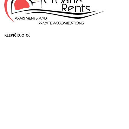
KLEPIĆ D.O.O.
OIB: 57971859676
Odranska 23
10412 Donja Lomnica
Hrvatska
+385 99 3544440
info@croatiarents.com
NAVIGACIJA
Novosti