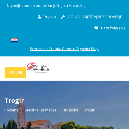
Najbolji izbor za odabir smještaja u Hrvatskoj
Prijava
OGLASI SMJEŠTAJ BEZ PROVIZIJE
Lista želja (
0
)
Preuzmite Croatia Rents u Trgovini Play!
MENU
Trogir
Početna
Srednja Dalmacija
Hrvatska
Trogir