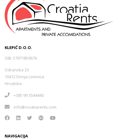
KLEPIĆ D.O.O.
OIB: 57971859676
Odranska 23
10412 Donja Lomnica
Hrvatska
+385 99 3544440
info@croatiarents.com
NAVIGACIJA