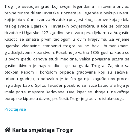
Trogir je osebujan grad, koji svojim legendama i mitovima privlači
brojne turiste diljem Hrvatske. Poznata je i legenda o biskupu Ivanu
koji je bio važan izvor za Hrvatsku povijest zbog isprave koja je bila
razlog svađa Ugarskih i Hrvatskih povjesničara, a tiče se odnosa
Hrvatske i Ugarske. 1271. godine se otvara prva ljekarna a Augustin
Kažotić se smatra prvim teologom u ovim krajevima. Za vrijeme
ugarske vladavine stanovnici trogira su se bavili humanizmom,
graditeljstvom i kiparstvom. Posebno je važna 1806. godina kada se
u ovom gradu osnova studij medicine, velika povijesna jezgra sa
gustim tkivom je najveći dio i cjelina grada Trogira. Zajedno sa
otokom Rabom i korčulom pripada gradovima koji su sačuvali
urbanu gradnju, a pohvalno je to što ga nije zagušio nov proces
izgradnje kao u Splitu. Također posebno se ističe katedrala koja je
imala portal majstora Radovana. Ovaj kipar se ubraja u najvažnije
europske kipare u davnoj prošlosti. Trogir je grad vlro istaknutog
...
Pročitaj više
Karta smještaja Trogir