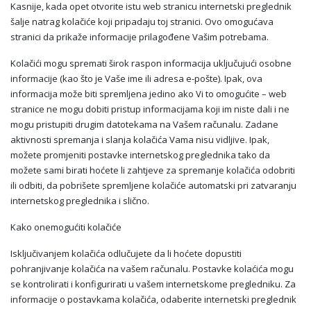
Kasnije, kada opet otvorite istu web stranicu internetski preglednik
šalje natrag kolačiće koji pripadaju toj stranici. Ovo omogućava
stranici da prikaže informacije prilagođene Vašim potrebama.
Kolačići mogu spremati širok raspon informacija uključujući osobne
informacije (kao što je Vaše ime ili adresa e-pošte). Ipak, ova
informacija može biti spremljena jedino ako Vi to omogućite – web
stranice ne mogu dobiti pristup informacijama koji im niste dali i ne
mogu pristupiti drugim datotekama na Vašem računalu. Zadane
aktivnosti spremanja i slanja kolačića Vama nisu vidljive. Ipak,
možete promjeniti postavke internetskog preglednika tako da
možete sami birati hoćete li zahtjeve za spremanje kolačića odobriti
ili odbiti, da pobrišete spremljene kolačiće automatski pri zatvaranju
internetskog preglednika i slično.
Kako onemogućiti kolačiće
Isključivanjem kolačića odlučujete da li hoćete dopustiti
pohranjivanje kolačića na vašem računalu. Postavke kolaćića mogu
se kontrolirati i konfigurirati u vašem internetskome pregledniku. Za
informacije o postavkama kolačića, odaberite internetski preglednik