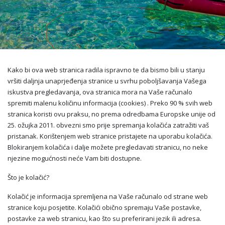
Kako bi ova web stranica radila ispravno te da bismo bili u stanju
vršiti daljnja unaprjeđenja stranice u svrhu poboljšavanja Vašega
iskustva pregledavanja, ova stranica mora na Vaše računalo
spremiti malenu količinu informacija (cookies) . Preko 90 % svih web
stranica koristi ovu praksu, no prema odredbama Europske unije od
25. ožujka 2011. obvezni smo prije spremanja kolačića zatražiti vaš
pristanak. Korištenjem web stranice pristajete na uporabu kolačića.
Blokiranjem kolačića i dalje možete pregledavati stranicu, no neke
njezine mogućnosti neće Vam biti dostupne.
Što je kolačić?
Kolačić je informacija spremljena na Vaše računalo od strane web
stranice koju posjetite. Kolačići obično spremaju Vaše postavke,
postavke za web stranicu, kao što su preferirani jezik ili adresa.