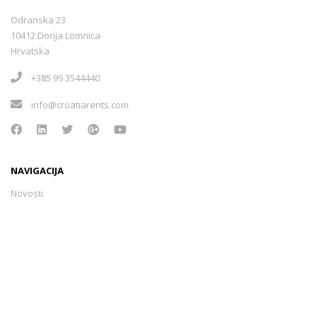
Odranska 23
10412 Donja Lomnica
Hrvatska
+385 99 3544440
info@croatiarents.com
NAVIGACIJA
Novosti
Kontakt
Uvjeti korištenja
Sigurnost plaćanja
Načini plaćanja
Politika privatnosti