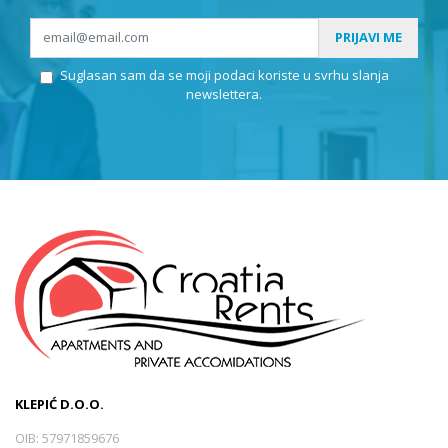
PRIJAVI ME
Suglasan sam da se moji podaci koriste u svrhu slanja
newslettera.
KLEPIĆ D.O.O.
OIB: 57971859676