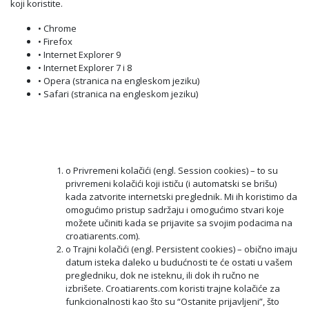
koji koristite.
• Chrome
• Firefox
• Internet Explorer 9
• Internet Explorer 7 i 8
• Opera (stranica na engleskom jeziku)
• Safari (stranica na engleskom jeziku)
o Privremeni kolačići (engl. Session cookies) – to su
privremeni kolačići koji ističu (i automatski se brišu)
kada zatvorite internetski preglednik. Mi ih koristimo da
omogućimo pristup sadržaju i omogućimo stvari koje
možete učiniti kada se prijavite sa svojim podacima na
croatiarents.com).
o Trajni kolačići (engl. Persistent cookies) – obično imaju
datum isteka daleko u budućnosti te će ostati u vašem
pregledniku, dok ne isteknu, ili dok ih ručno ne
izbrišete. Croatiarents.com koristi trajne kolačiće za
funkcionalnosti kao što su “Ostanite prijavljeni”, što