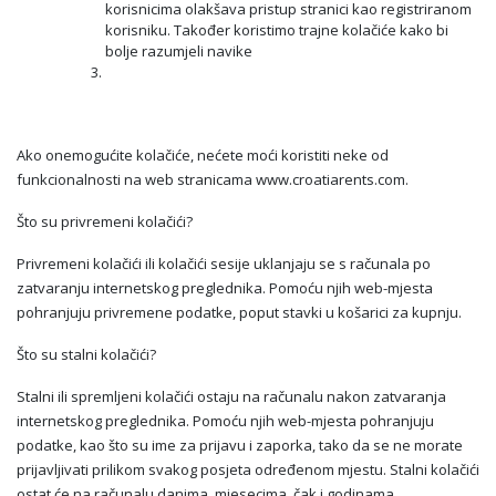
korisnicima olakšava pristup stranici kao registriranom
korisniku. Također koristimo trajne kolačiće kako bi
bolje razumjeli navike
Ako onemogućite kolačiće, nećete moći koristiti neke od
funkcionalnosti na web stranicama www.croatiarents.com.
Što su privremeni kolačići?
Privremeni kolačići ili kolačići sesije uklanjaju se s računala po
zatvaranju internetskog preglednika. Pomoću njih web-mjesta
pohranjuju privremene podatke, poput stavki u košarici za kupnju.
Što su stalni kolačići?
Stalni ili spremljeni kolačići ostaju na računalu nakon zatvaranja
internetskog preglednika. Pomoću njih web-mjesta pohranjuju
podatke, kao što su ime za prijavu i zaporka, tako da se ne morate
prijavljivati prilikom svakog posjeta određenom mjestu. Stalni kolačići
ostat će na računalu danima, mjesecima, čak i godinama.