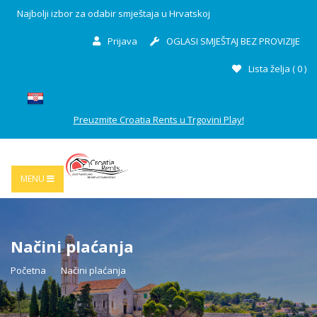
Najbolji izbor za odabir smještaja u Hrvatskoj
Prijava
OGLASI SMJEŠTAJ BEZ PROVIZIJE
Lista želja (
0
)
Preuzmite Croatia Rents u Trgovini Play!
MENU
Načini plaćanja
Početna
Načini plaćanja