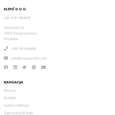
KLEPIĆ D.O.O.
OIB: 57971859676
Odranska 23
10412 Donja Lomnica
Hrvatska
+385 99 3544440
info@croatiarents.com
NAVIGACIJA
Novosti
Kontakt
Uvjeti korištenja
Sigurnost plaćanja