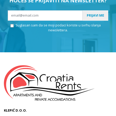
HOĆEŠ SE PRIJAVITI NA NEWSLETTER?
PRIJAVI ME
Suglasan sam da se moji podaci koriste u svrhu slanja
newslettera.
KLEPIĆ D.O.O.