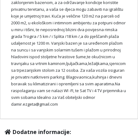
zaklonjenim bazenom, a za održavanje kondicije koristite
privatnu teretanu, a vaša se djeca mogu zabaviti na igralištu
koje je umjetnoj travi. Kuća je veličine 120 m2 na parceli od
2000 m2, u ekološkom i intimnom ambijentu za potpuni odmor
u miru i tišini, te neposrednoj blizini dva povijesna rimska
grada Trogira / 5 km / i Splita /18 km /,a do pješčanih plaža
udaljenost je 1200 m. Vanjski bazen je sa uređenom plažom
na suncu i sa vanjskim solarnim tušem i plažom u prirodnoj
hladovini ispod stoljetne hrastove šume,te okućnicom u
travnjaku sa vrtnim kaminom,ljuljačkama,ležaljkama,sjenicom
sa trpezarijskim stolom za 12 osoba. Za vaša vozila osiguran
je privatni natkriveni parking. Blagovaonica,kuhinja i dnevni
boravak su klimatizirani i opremljeni sa svim aparatima.Na
raspolaganju vam se nalazi WI -FI, te Sat TV i 4 TV prijemnika u
svim sobama Idealno za Vaš obiteljski odmor
damir.ezgeta@gmail.com
Dodatne informacije: