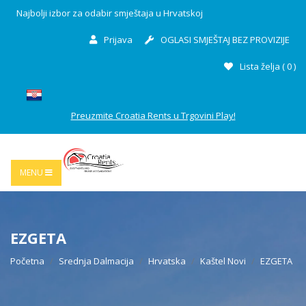
Najbolji izbor za odabir smještaja u Hrvatskoj
Prijava
OGLASI SMJEŠTAJ BEZ PROVIZIJE
Lista želja (
0
)
Preuzmite Croatia Rents u Trgovini Play!
MENU
EZGETA
Početna
Srednja Dalmacija
Hrvatska
Kaštel Novi
EZGETA