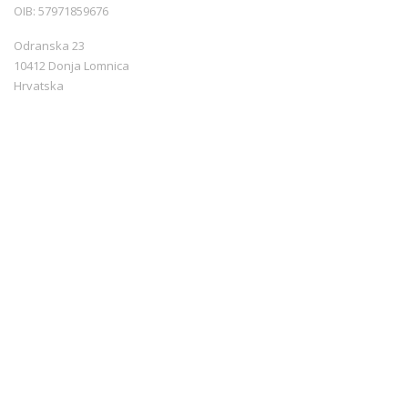
OIB: 57971859676
Odranska 23
10412 Donja Lomnica
Hrvatska
+385 99 3544440
info@croatiarents.com
NAVIGACIJA
Novosti
Kontakt
Uvjeti korištenja
Sigurnost plaćanja
Načini plaćanja
Politika privatnosti