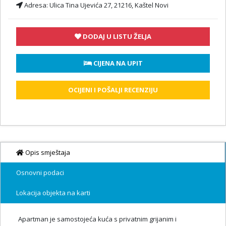
Adresa:
Ulica Tina Ujevića 27, 21216, Kaštel Novi
DODAJ U LISTU ŽELJA
 CIJENA NA UPIT
OCIJENI I POŠALJI RECENZIJU
Opis smještaja
Osnovni podaci
Lokacija objekta na karti
Apartman je samostojeća kuća s privatnim grijanim i