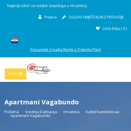
Najbolji izbor za odabir smještaja u Hrvatskoj
Prijava
OGLASI SMJEŠTAJ BEZ PROVIZIJE
Lista želja (
0
)
Preuzmite Croatia Rents u Trgovini Play!
MENU
Apartmani Vagabundo
Početna
Srednja Dalmacija
Hrvatska
Kaštel Kambelovac
Apartmani Vagabundo