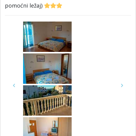
pomoćni ležaj)
Previous
Next