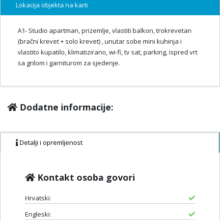
Lokacija objekta na karti
A1- Studio apartman, prizemlje, vlastiti balkon, trokrevetan
(bračni krevet + solo krevet) , unutar sobe mini kuhinja i
vlastito kupatilo, klimatizirano, wi-fi, tv sat, parking, ispred vrt
sa grilom i garniturom za sjedenje.
Dodatne informacije:
Detalji i opremljenost
Kontakt osoba govori
Hrvatski:
Engleski: