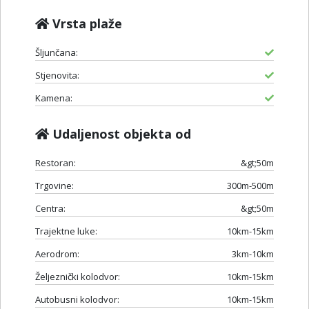
Vrsta plaže
Šljunčana:
Stjenovita:
Kamena:
Udaljenost objekta od
Restoran:
&gt;50m
Trgovine:
300m-500m
Centra:
&gt;50m
Trajektne luke:
10km-15km
Aerodrom:
3km-10km
Željeznički kolodvor:
10km-15km
Autobusni kolodvor:
10km-15km