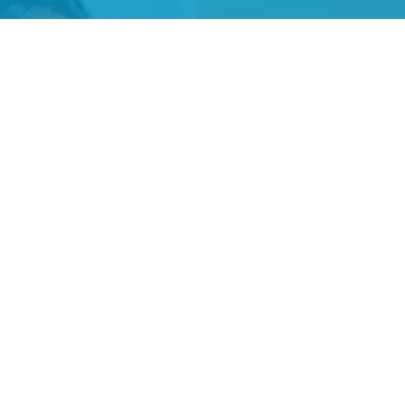
HOĆEŠ SE PRIJAVITI NA NEWSLETTER?
PRIJAVI ME
Suglasan sam da se moji podaci koriste u svrhu slanja
newslettera.