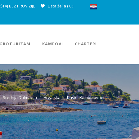
ŠTAJ BEZ PROVIZIJE
Lista želja (
0
)
GROTURIZAM
KAMPOVI
CHARTERI
Srednja Dalmacija
Hrvatska
Kaštel Kambelovac