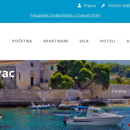
Prijava
OGLASI SMJE
Preuzmite Croatia Rents u Trgovini Play!
POČETNA
APARTMANI
VILA
HOTELI
A
vac
Početna