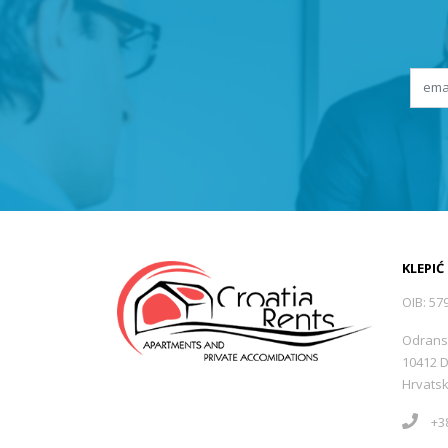
KLEPIĆ
OIB: 57
Odrans
10412 
Hrvats
+38