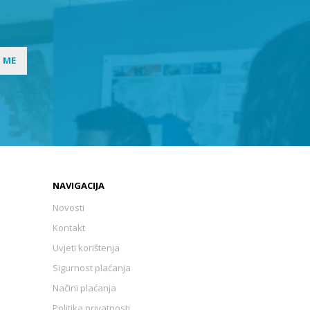
I ME
NAVIGACIJA
Novosti
Kontakt
Uvjeti korištenja
Sigurnost plaćanja
Načini plaćanja
Politika privatnosti