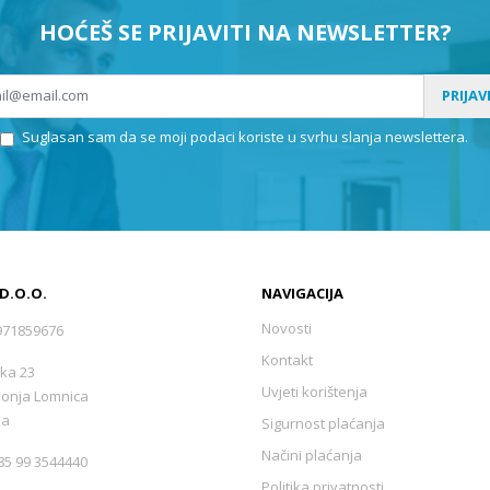
HOĆEŠ SE PRIJAVITI NA NEWSLETTER?
PRIJAV
Suglasan sam da se moji podaci koriste u svrhu slanja newslettera.
 D.O.O.
NAVIGACIJA
Novosti
971859676
Kontakt
ka 23
Uvjeti korištenja
Donja Lomnica
ka
Sigurnost plaćanja
Načini plaćanja
5 99 3544440
Politika privatnosti