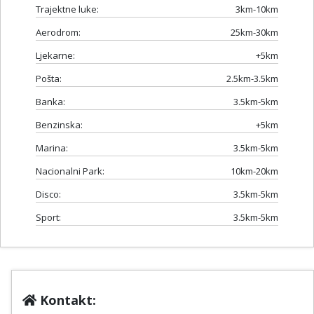
Trajektne luke:
3km-10km
Aerodrom:
25km-30km
Ljekarne:
+5km
Pošta:
2.5km-3.5km
Banka:
3.5km-5km
Benzinska:
+5km
Marina:
3.5km-5km
Nacionalni Park:
10km-20km
Disco:
3.5km-5km
Sport:
3.5km-5km
Kontakt: