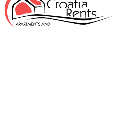
KLEPIĆ D.O.O.
OIB: 57971859676
Odranska 23
10412 Donja Lomnica
Hrvatska
+385 99 3544440
info@croatiarents.com
NAVIGACIJA