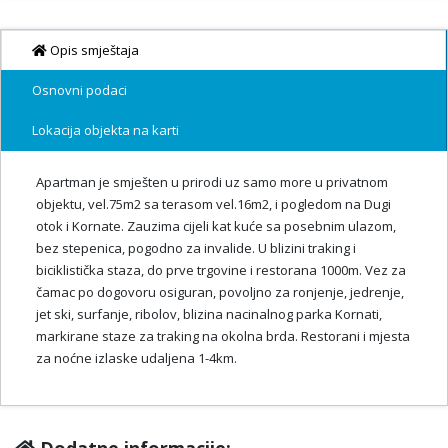
Opis smještaja
Osnovni podaci
Lokacija objekta na karti
Apartman je smješten u prirodi uz samo more u privatnom
objektu, vel.75m2 sa terasom vel.16m2, i pogledom na Dugi
otok i Kornate. Zauzima cijeli kat kuće sa posebnim ulazom,
bez stepenica, pogodno za invalide. U blizini traking i
biciklistička staza, do prve trgovine i restorana 1000m. Vez za
čamac po dogovoru osiguran, povoljno za ronjenje, jedrenje,
jet ski, surfanje, ribolov, blizina nacinalnog parka Kornati,
markirane staze za traking na okolna brda. Restorani i mjesta
za noćne izlaske udaljena 1-4km.
Dodatne informacije: