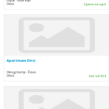
Lopar - otok Rab
Otoci
Cijena na upit
Apartmani Dirsi
Okrug Gornji - Čiovo
Otoci
Već od 55 €