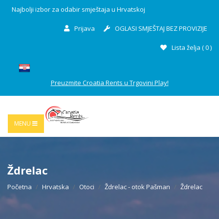
Najbolji izbor za odabir smještaja u Hrvatskoj
Prijava
OGLASI SMJEŠTAJ BEZ PROVIZIJE
Lista želja (
0
)
Preuzmite Croatia Rents u Trgovini Play!
MENU
Ždrelac
Početna
Hrvatska
Otoci
Ždrelac - otok Pašman
Ždrelac