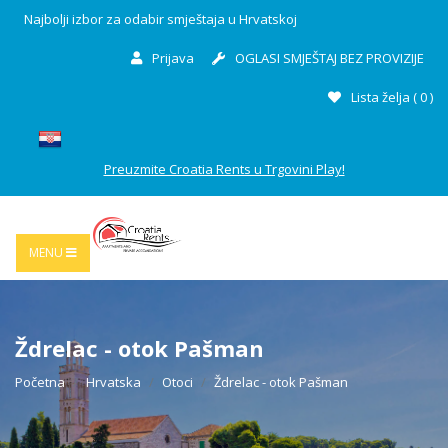
Najbolji izbor za odabir smještaja u Hrvatskoj
Prijava
OGLASI SMJEŠTAJ BEZ PROVIZIJE
Lista želja (
0
)
Preuzmite Croatia Rents u Trgovini Play!
MENU
Ždrelac - otok Pašman
Početna
Hrvatska
Otoci
Ždrelac - otok Pašman