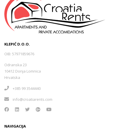
KLEPIĆ D.O.O.
OIB: 57971859676
Odranska 23
10412 Donja Lomnica
Hrvatska
+385 99 3544440
info@croatiarents.com
NAVIGACIJA