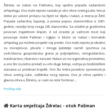
Ždrelac se nalazi na Pašmanu, koji ujedno pripada zadarskom
arhipelagu. Ovo malo mjesto nastalo je oko crkve svetog Luke. Ime je
dobio po uskom prolazu na čijem se dijelu i nalazi, a imena je Ždril.
Pripada zadarskoj županiji, a prema popisu stanovništva iz 2001.
godine, naselje broji svega 245 stanovnika. Sa ostalim je gradovima
povezan trajektnom linijom. A od izrazite je važnosti most koji
povezuje otoke Pašman i Ugljan. U blizini se nalazi i kornatski
arhipelag, pa možete posjetiti i taj predio. Ovo malo mjesto je idealno
za moreplovce, plivače i mnoge ljubitelje raznih sportova na
vodi.Glavna gospodarska grana je poljodjelstvo, vinogradarstvo,
maslinarstvo, ribarstvo i turizam. Nalazi se na regionalnoj prometnici,
a ono što izuzetno privlači su vrlo duge šetnje, vožnja po biciklističkim
stazama uz predivan krajolik. Ono što treba posebno spomenuti je
crkva svetog Luke, zaštitnika ovog mjesta. Ova je crkva ujedno i
glavna crkva u Ždrelcu, a i sam se otok formirao
...
Pročitaj više
Karta smještaja Ždrelac - otok Pašman