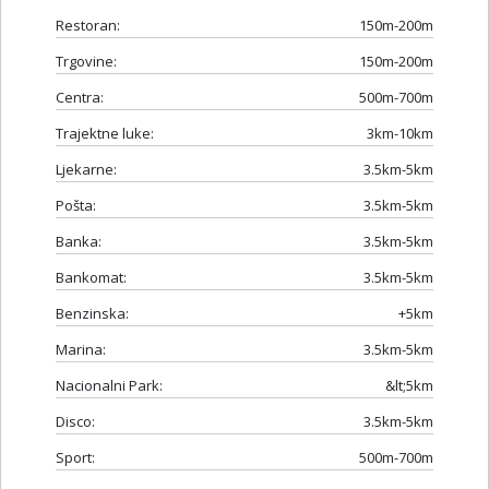
Restoran:
150m-200m
Trgovine:
150m-200m
Centra:
500m-700m
Trajektne luke:
3km-10km
Ljekarne:
3.5km-5km
Pošta:
3.5km-5km
Banka:
3.5km-5km
Bankomat:
3.5km-5km
Benzinska:
+5km
Marina:
3.5km-5km
Nacionalni Park:
&lt;5km
Disco:
3.5km-5km
Sport:
500m-700m