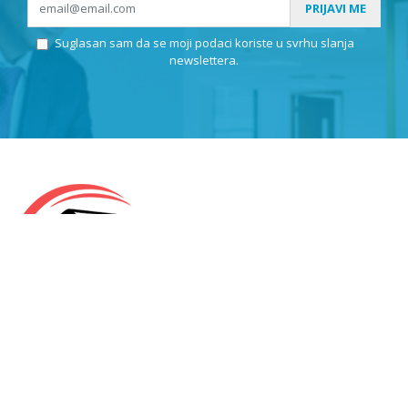
PRIJAVI ME
Suglasan sam da se moji podaci koriste u svrhu slanja
newslettera.
KLEPIĆ D.O.O.
OIB: 57971859676
Odranska 23