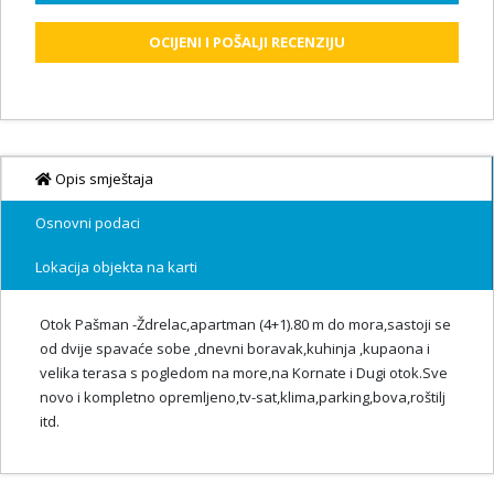
OCIJENI I POŠALJI RECENZIJU
Opis smještaja
Osnovni podaci
Lokacija objekta na karti
Otok Pašman -Ždrelac,apartman (4+1).80 m do mora,sastoji se
od dvije spavaće sobe ,dnevni boravak,kuhinja ,kupaona i
velika terasa s pogledom na more,na Kornate i Dugi otok.Sve
novo i kompletno opremljeno,tv-sat,klima,parking,bova,roštilj
itd.