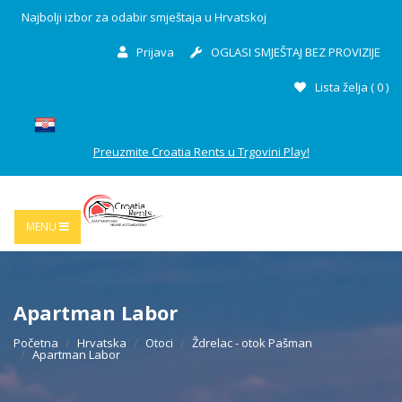
Najbolji izbor za odabir smještaja u Hrvatskoj
Prijava
OGLASI SMJEŠTAJ BEZ PROVIZIJE
Lista želja (
0
)
Preuzmite Croatia Rents u Trgovini Play!
MENU
Apartman Labor
Početna
Hrvatska
Otoci
Ždrelac - otok Pašman
Apartman Labor