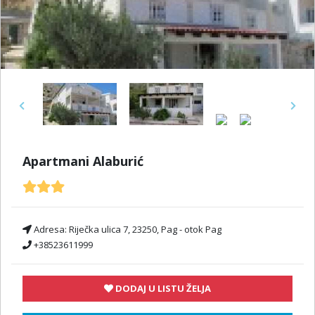
Previous
Next
Apartmani Alaburić
Adresa:
Riječka ulica 7, 23250, Pag - otok Pag
+38523611999
DODAJ U LISTU ŽELJA