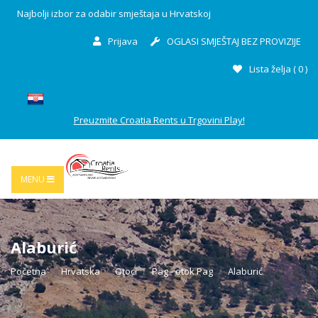
Najbolji izbor za odabir smještaja u Hrvatskoj
Prijava
OGLASI SMJEŠTAJ BEZ PROVIZIJE
Lista želja (
0
)
Preuzmite Croatia Rents u Trgovini Play!
MENU
Alaburić
Početna
Hrvatska
Otoci
Pag - otok Pag
Alaburić