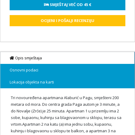
 SMJEŠTAJ VEĆ OD 
45 €
OCIJENI I POŠALJI RECENZIJU
Opis smještaja
Osnovni podaci
Lokacija objekta na karti
Tri novouređena apartmana Alaburić u Pagu, smješteni 200
metara od mora. Do centra grada Paga autom je 3 minute, a
do Novalje (Zrće) je 25 minuta. Apartman 1 u prizemlju ima 2
sobe, kupaonu, kuhinju sa blagovaonom u sklopu, terasu sa
vrtom.Apartman 2 na katu (a) ima jednu sobu, kupaonu,
kuhinju i blagovaonu u sklopu te balkon, a apartman 3 na