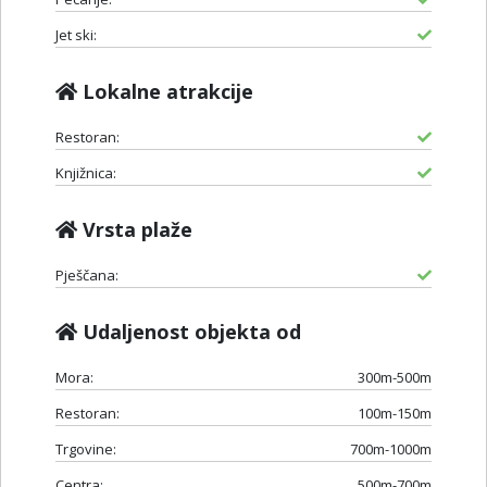
Jet ski:
Lokalne atrakcije
Restoran:
Knjižnica:
Vrsta plaže
Pješčana:
Udaljenost objekta od
Mora:
300m-500m
Restoran:
100m-150m
Trgovine:
700m-1000m
Centra:
500m-700m