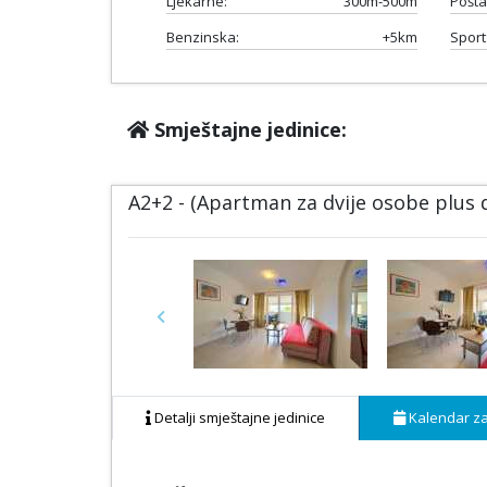
Ljekarne:
300m-500m
Pošta
Benzinska:
+5km
Sport
Smještajne jedinice:
A2+2 - (Apartman za dvije osobe plus
Previous
Detalji smještajne jedinice
Kalendar za