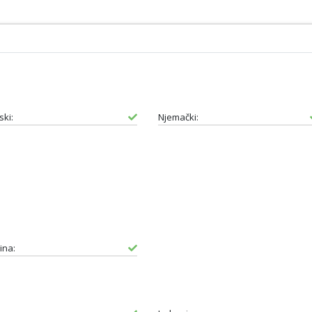
ski:
Njemački:
ina: