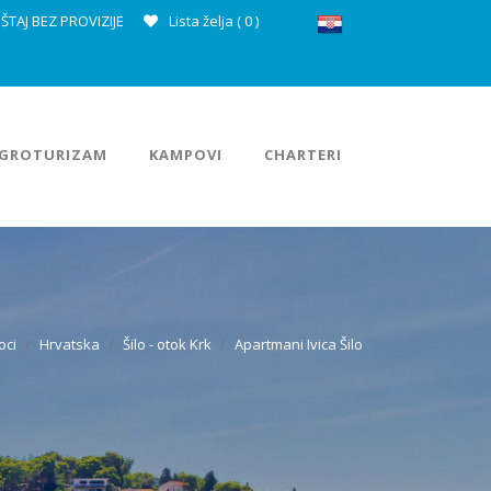
ŠTAJ BEZ PROVIZIJE
Lista želja (
0
)
GROTURIZAM
KAMPOVI
CHARTERI
oci
Hrvatska
Šilo - otok Krk
Apartmani Ivica Šilo