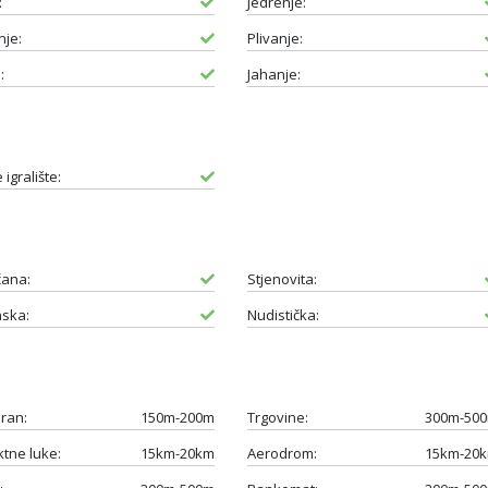
:
Jedrenje:
je:
Plivanje:
:
Jahanje:
 igralište:
čana:
Stjenovita:
ska:
Nudistička:
ran:
150m-200m
Trgovine:
300m-50
ktne luke:
15km-20km
Aerodrom:
15km-20