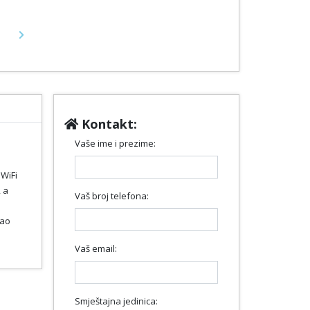
Next
Kontakt:
Vaše ime i prezime:
 WiFi
 a
Vaš broj telefona:
kao
Vaš email:
Smještajna jedinica: