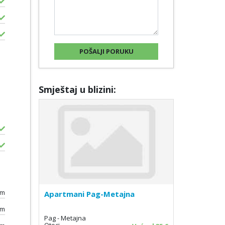
Smještaj u blizini:
0m
Apartmani Pag-Metajna
km
Pag - Metajna
Otoci