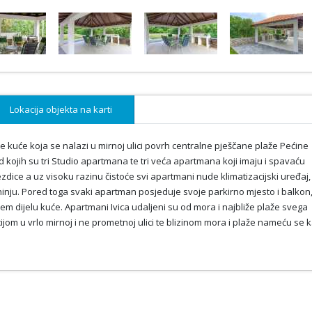
Lokacija objekta na karti
ke kuće koja se nalazi u mirnoj ulici povrh centralne pješčane plaže Pećine
ojih su tri Studio apartmana te tri veća apartmana koji imaju i spavaću
ezdice a uz visoku razinu čistoće svi apartmani nude klimatizacijski uređaj,
hinju. Pored toga svaki apartman posjeduje svoje parkirno mjesto i balkon,
jem dijelu kuće. Apartmani Ivica udaljeni su od mora i najbliže plaže svega
ijom u vrlo mirnoj i ne prometnoj ulici te blizinom mora i plaže nameću se 