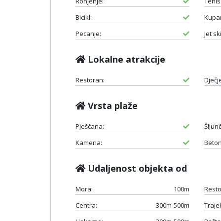
Ronjenje:
Tenis
Bicikl:
Kupan
Pecanje:
Jet ski
Lokalne atrakcije
Restoran:
Dječje
Vrsta plaže
Pješčana:
Šljun
Kamena:
Beton
Udaljenost objekta od
Mora:
100m
Resto
Centra:
300m-500m
Traje