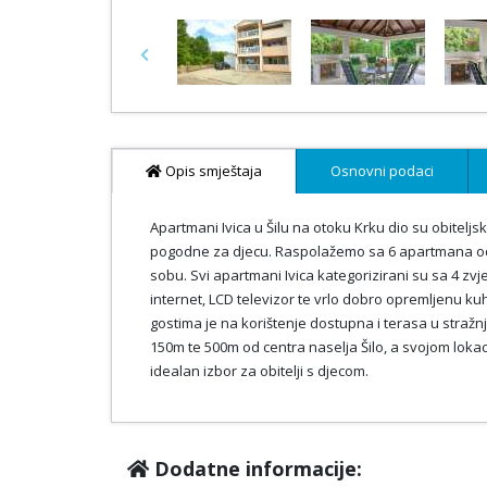
Previous
Opis smještaja
Osnovni podaci
Apartmani Ivica u Šilu na otoku Krku dio su obiteljs
pogodne za djecu. Raspolažemo sa 6 apartmana od k
sobu. Svi apartmani Ivica kategorizirani su sa 4 zvj
internet, LCD televizor te vrlo dobro opremljenu ku
gostima je na korištenje dostupna i terasa u stražn
150m te 500m od centra naselja Šilo, a svojom lokac
idealan izbor za obitelji s djecom.
Dodatne informacije: