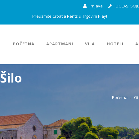
Prijava
OGLASI SMJE
Preuzmite Croatia Rents u Trgovini Play!
POČETNA
APARTMANI
VILA
HOTELI
A
Šilo
Početna
Ot