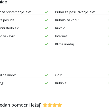
nice
r za pripremanje jela:
Pribor za posluživanje jela:
ica posuđa:
Kuhalo za vodu:
ični štednjak:
Ručnici:
t za kavu:
Internet:
Klima uređaj:
d na more:
Grill:
ng:
Kuhinja:
jedan pomoćni ležaj)