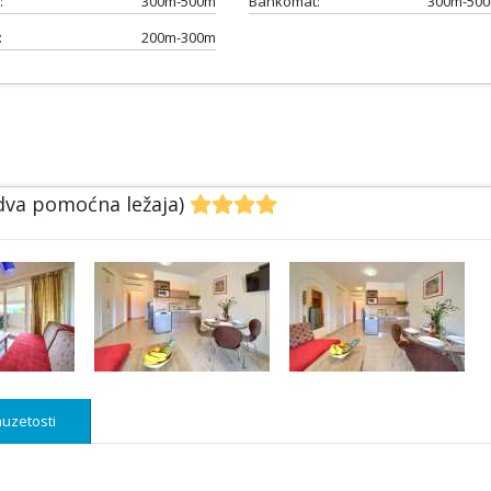
:
300m-500m
Bankomat:
300m-50
:
200m-300m
 dva pomoćna ležaja)
uzetosti