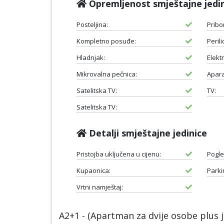
Opremljenost smještajne jedi
Posteljina:
Pribo
Kompletno posuđe:
Peril
Hladnjak:
Elektr
Mikrovalna pečnica:
Apara
Satelitska TV:
TV:
Satelitska TV:
Detalji smještajne jedinice
Pristojba uključena u cijenu:
Pogle
Kupaonica:
Parki
Vrtni namještaj:
A2+1 - (Apartman za dvije osobe plus 