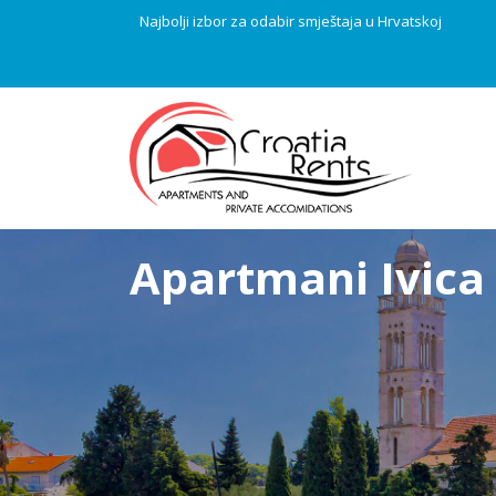
Najbolji izbor za odabir smještaja u Hrvatskoj
Apartmani Ivica 