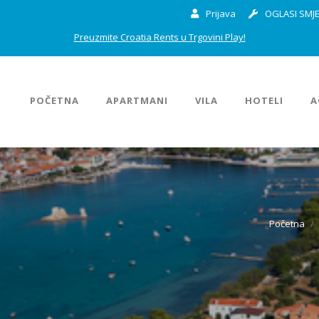
Prijava
OGLASI SMJE
Preuzmite Croatia Rents u Trgovini Play!
POČETNA
APARTMANI
VILA
HOTELI
A
Početna