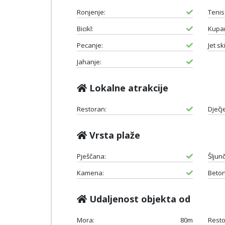
Ronjenje:
Tenis
Bicikl:
Kupan
Pecanje:
Jet ski
Jahanje:
Lokalne atrakcije
Restoran:
Dječje
Vrsta plaže
Pješčana:
Šljun
Kamena:
Beton
Udaljenost objekta od
Mora:
80m
Resto