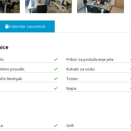
Kalendar zauzetosti
nice
lo:
Pribor za posluživanje jela:
letno posuđe:
Kuhalo za vodu:
ični štednjak:
Toster:
Napa:
a:
Grill: