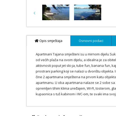
Previous
Opis smještaja
Osnovni podaci
Apartmani Tajana smješteni su u mirnom dijelu Suk
od većih plaža na ovom dijelu, a idealna je za obite
aktivnosti poput jet ski-ja, tube fun, banana fun, k
prostrani parking koji se nalazi u dvorištu objekta.
čine 2 apartmana smještena na prvom katu objekta,
apartmanu. U oba apartmana nalaze se 2 sobe sa 2
opremljen tihim klima uređajem, WI-FI, tosterom, 
kupaonica s tuš kabinom i WC-om, te svaki ima svoj