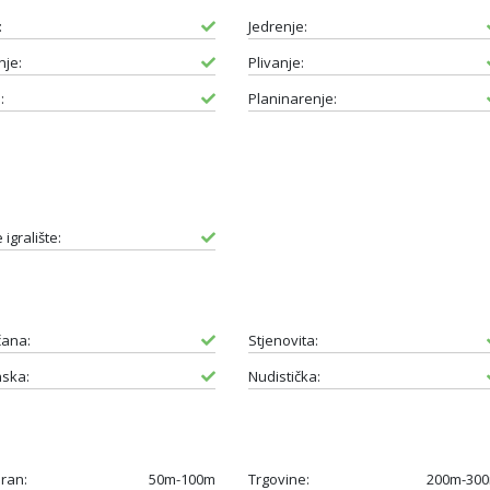
:
Jedrenje:
je:
Plivanje:
:
Planinarenje:
 igralište:
čana:
Stjenovita:
ska:
Nudistička:
ran:
50m-100m
Trgovine:
200m-30