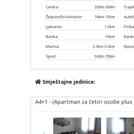
Centra:
200m-300m
Traje
Željeznički kolodvor:
10km-15km
Autob
Ljekarne:
1.5km
Pošta
Banka:
+5km
Bank
Marina:
2.5km-3.5km
Nacio
Sport:
500m-700m
Smještajne jedinice:
A4+1 - (Apartman za četiri osobe plus