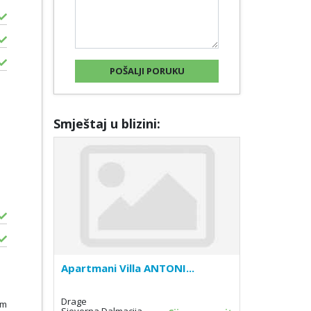
Smještaj u blizini:
Apartmani Villa ANTONI...
Drage
0m
Sjeverna Dalmacija