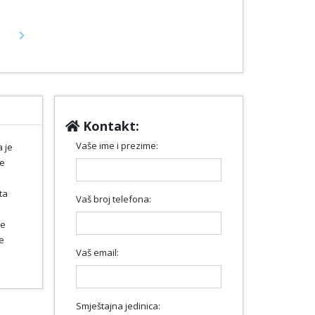
Next
Kontakt:
Vaše ime i prezime:
 je
le
ta
Vaš broj telefona:
je
e
Vaš email:
Smještajna jedinica: