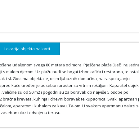
Lokacija objekta na karti
ošana udaljenom svega 80 metara od mora. Pješčana plaža Dječji raj jedna
lji s malom djecom. Uz plažu nudi se bogat izbor kafića i restorana, te osta
ajak i sl. Gostima objekta je, osim ljubaznih domaćina, na raspolaganju
 Ispred kuće uređen je poseban prostor sa vrtnim roštiljom. Kapacitet objek
 veličine su od 50 m2 i pogodni su za boravak do najviše 5 osobe po
 bračna kreveta, kuhinja i dnevni boravak te kupaonica. Svaki apartman 
glačalom, aparatom i kuhalom za kavu, TV-om. U svakom apartmanu nalazi s
 zaseban ulaz i odvojenu terasu.