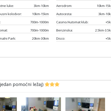
ktne luke:
3km-10km
Aerodrom:
10km-15
usni kolodvor:
10km-15km
Autocesta:
3km-10
:
700m-1000m
Casino/Automat klub:
+5
omat:
700m-1000m
Benzinska:
2.5km-3.5
nalni Park:
20km-30km
Disco:
+5
 jedan pomoćni ležaj)