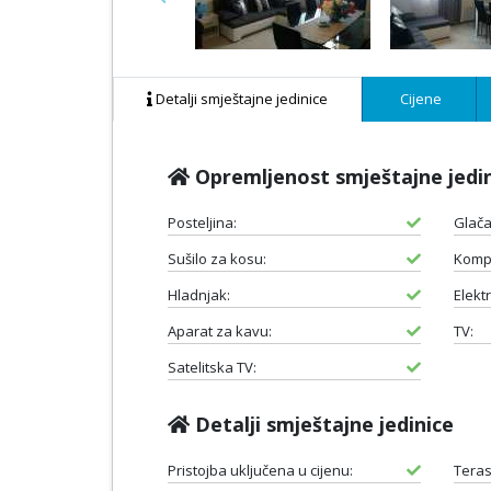
Previous
Detalji smještajne jedinice
Cijene
Opremljenost smještajne jedi
Posteljina:
Glača
Sušilo za kosu:
Komp
Hladnjak:
Elektr
Aparat za kavu:
TV:
Satelitska TV:
Detalji smještajne jedinice
Pristojba uključena u cijenu:
Teras