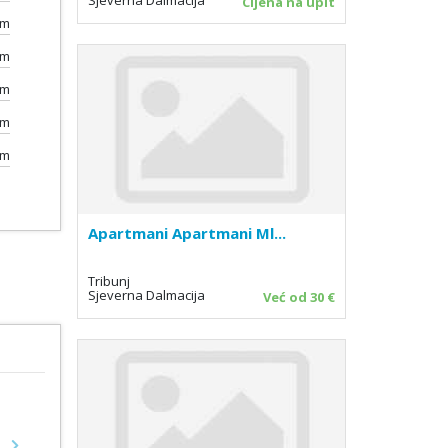
Cijena na upit
km
km
km
km
km
Apartmani Apartmani Ml...
Tribunj
Sjeverna Dalmacija
Već od 30 €