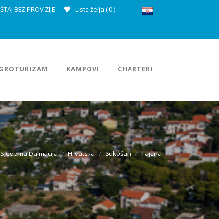
ŠTAJ BEZ PROVIZIJE
Lista želja (
0
)
GROTURIZAM
KAMPOVI
CHARTERI
Sjeverna Dalmacija
Hrvatska
Sukošan
Tajana