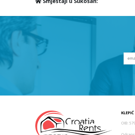
Smještaji u Sukošan:
KLEPIĆ
OIB: 57
Odrans