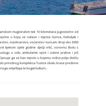
dranskom magistralom tek 10 kilometara jugoistočno od
općine u kojoj se nalaze i mjesta Gorica, Debeljak i
stvo, maslinarstvo, voćarstvo i turizam. Broji oko 3000
t tijekom cijele godine: dječji vrtić, osnovnu školu s
slugu u vidu ambulante opće i zubne prakse i još
 Opisuje ga se kao mjesto u kojemu rodna polja dotiču
do prirodnog kompleksa Tustice obalu krase predivne
znoga smještaja te bogat kulturn
...