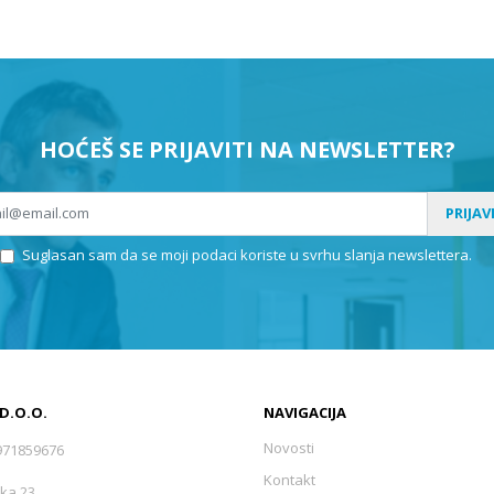
HOĆEŠ SE PRIJAVITI NA NEWSLETTER?
PRIJAV
Suglasan sam da se moji podaci koriste u svrhu slanja newslettera.
 D.O.O.
NAVIGACIJA
Novosti
971859676
Kontakt
ka 23