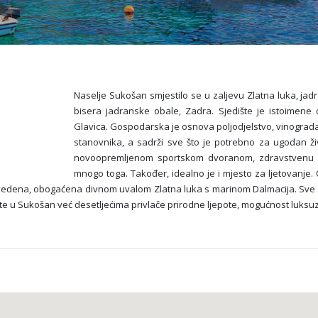
Naselje Sukošan smjestilo se u zaljevu Zlatna luka, ja
bisera jadranske obale, Zadra. Sjedište je istoimene 
Glavica. Gospodarska je osnova poljodjelstvo, vinogradar
stanovnika, a sadrži sve što je potrebno za ugodan živo
novoopremljenom sportskom dvoranom, zdravstvenu u
mnogo toga. Također, idealno je i mjesto za ljetovanje.
vedena, obogaćena divnom uvalom Zlatna luka s marinom Dalmacija. Sve 
riste u Sukošan već desetljećima privlače prirodne ljepote, mogućnost luksu