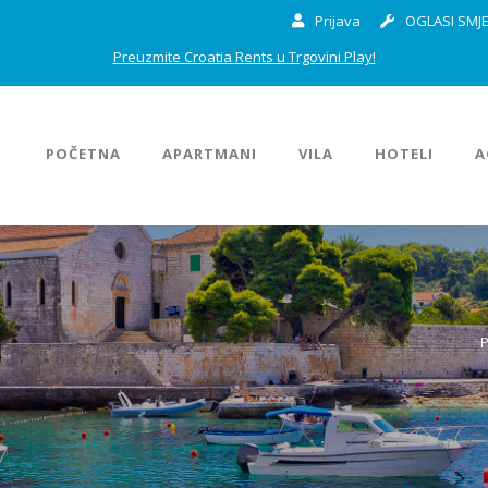
Prijava
OGLASI SMJE
Preuzmite Croatia Rents u Trgovini Play!
POČETNA
APARTMANI
VILA
HOTELI
A