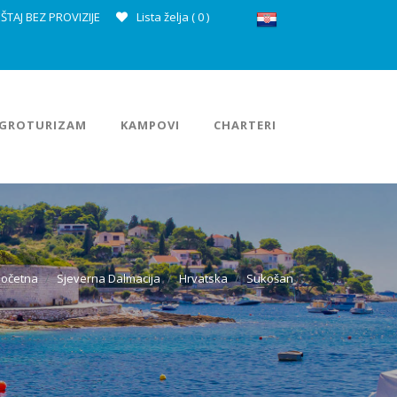
ŠTAJ BEZ PROVIZIJE
Lista želja (
0
)
GROTURIZAM
KAMPOVI
CHARTERI
Početna
Sjeverna Dalmacija
Hrvatska
Sukošan