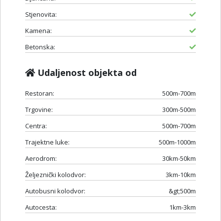
Stjenovita:
Kamena:
Betonska:
Udaljenost objekta od
Restoran:
500m-700m
Trgovine:
300m-500m
Centra:
500m-700m
Trajektne luke:
500m-1000m
Aerodrom:
30km-50km
Željeznički kolodvor:
3km-10km
Autobusni kolodvor:
&gt;500m
Autocesta:
1km-3km