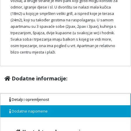
vozila), a druge strane je mini park koji gosti mogu koristiti za
odmor, igranje djese i sl. U dvorištu se nalazi mala kučica
(18m2) u kojoj je smješten veliki grill, a ispred koje je terasa
(24m2), koji su također gostima na raspolaganju. U samom
apartmanu su 3 spavaće sobe (2pax, 2pax i 3pax), kuhinja s
trpezarijom, špajza, dvije kupaone (u svakoj je wc) i hodnik.
Svaka soba i trpezarija imaju balkon s kojeg se vidi more,
osim trpezarije, ona ima pogled u vrt. Apartman je relativno
blizo centru mjesta i plaži.
Dodatne informacije:
Detalji i opremljenost
Dodatne napomene