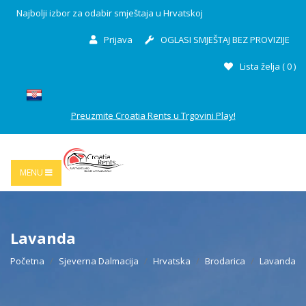
Najbolji izbor za odabir smještaja u Hrvatskoj
Prijava
OGLASI SMJEŠTAJ BEZ PROVIZIJE
Lista želja (
0
)
Preuzmite Croatia Rents u Trgovini Play!
MENU
Lavanda
Početna
Sjeverna Dalmacija
Hrvatska
Brodarica
Lavanda