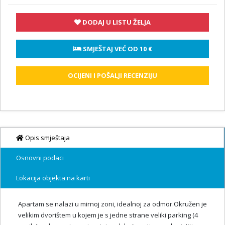
DODAJ U LISTU ŽELJA
 SMJEŠTAJ VEĆ OD 
10 €
OCIJENI I POŠALJI RECENZIJU
Opis smještaja
Osnovni podaci
Lokacija objekta na karti
Apartam se nalazi u mirnoj zoni, idealnoj za odmor.Okružen je
velikim dvorištem u kojem je s jedne strane veliki parking (4