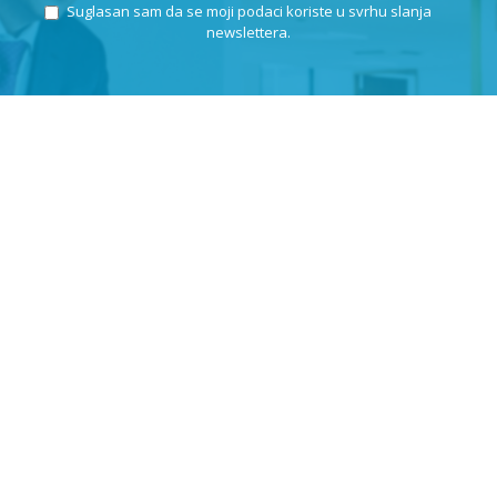
Suglasan sam da se moji podaci koriste u svrhu slanja
newslettera.
KLEPIĆ D.O.O.
OIB: 57971859676
Odranska 23
10412 Donja Lomnica