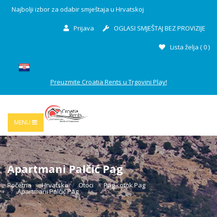
Najbolji izbor za odabir smještaja u Hrvatskoj
Prijava
OGLASI SMJEŠTAJ BEZ PROVIZIJE
Lista želja (
0
)
Preuzmite Croatia Rents u Trgovini Play!
MENU
Apartmani Palčić Pag
Početna
Hrvatska
Otoci
Pag - otok Pag
Apartmani Palčić Pag