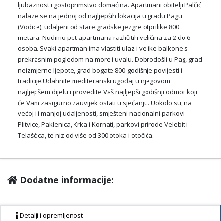
ljubaznost i gostoprimstvo domaćina. Apartmani obitelji Palčić
nalaze se na jednoj od najljepših lokacija u gradu Pagu
(Vodice), udaljeni od stare gradske jezgre otprilike 800
metara. Nudimo pet apartmana različitih veličina za 2 do 6
osoba. Svaki apartman ima vlastiti ulaz i velike balkone s
prekrasnim pogledom na more i uvalu. Dobrodošli u Pag, grad
neizmjerne ljepote, grad bogate 800-godišnje povijesti i
tradicije.Udahnite mediteranski ugođaj u njegovom
najljepšem dijelu i provedite Vaš najljepši godišnji odmor koji
će Vam zasigurno zauvijek ostati u sjećanju. Uokolo su, na
većoj ili manjoj udaljenosti, smješteni nacionalni parkovi
Plitvice, Paklenica, Krka i Kornati, parkovi prirode Velebit i
Telašćica, te niz od više od 300 otoka i otočića.
Dodatne informacije:
Detalji i opremljenost