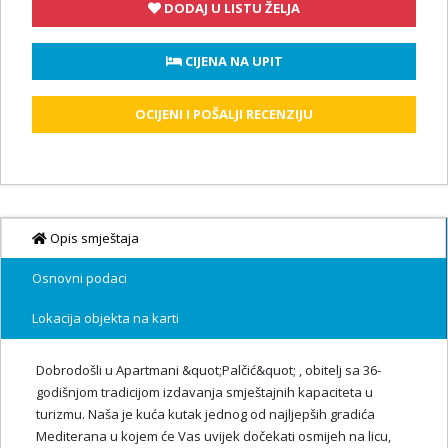
DODAJ U LISTU ŽELJA
 CIJENA NA UPIT
OCIJENI I POŠALJI RECENZIJU
Opis smještaja
Osnovni podaci
Lokacija objekta na karti
Dobrodošli u Apartmani &quot;Palčić&quot; , obitelj sa 36-
godišnjom tradicijom izdavanja smještajnih kapaciteta u
turizmu. Naša je kuća kutak jednog od najljepših gradića
Mediterana u kojem će Vas uvijek dočekati osmijeh na licu,