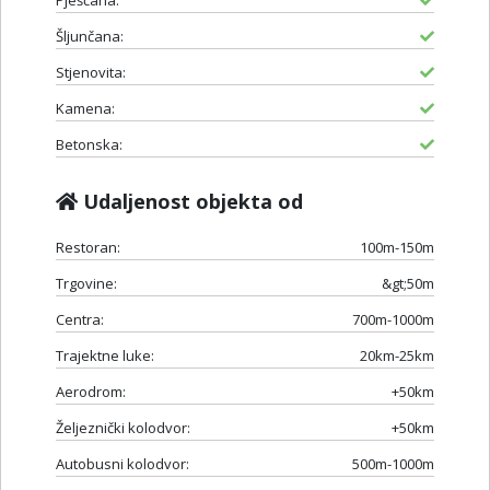
Pješčana:
Šljunčana:
Stjenovita:
Kamena:
Betonska:
Udaljenost objekta od
Restoran:
100m-150m
Trgovine:
&gt;50m
Centra:
700m-1000m
Trajektne luke:
20km-25km
Aerodrom:
+50km
Željeznički kolodvor:
+50km
Autobusni kolodvor:
500m-1000m