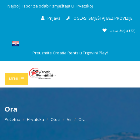
Najbolji izbor za odabir smještaja u Hrvatskoj
Prijava
OGLASI SMJEŠTAJ BEZ PROVIZIJE
Lista želja (
0
)
Preuzmite Croatia Rents u Trgovini Play!
MENU
Ora
Početna
Hrvatska
Otoci
Vir
Ora