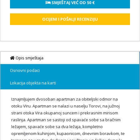
 SMJEŠTAJ VEĆ OD 
50 €
OCIJENI I POŠALJI RECENZIJU
Opis smještaja
Osnovni podaci
Lokacija objekta na karti
Iznajmljujem dvosoban apartman za obiteljski odmor na
otoku Viru. Apartman se nalazi u naselju Torovi, na južnoj
strani otoka Vira okupanoj suncem i prekrasnim mirisom
raslinja. Apartman se sastoji od spavaće sobe sa bračnim
ležajem, spavaće sobe sa dva ležaja, kompletno
opremljenom kuhinjom, kupaonicom, dnevnim boravkom, te