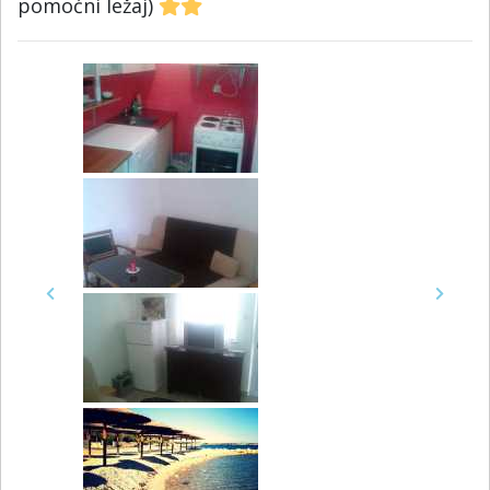
pomoćni ležaj)
Previous
Next