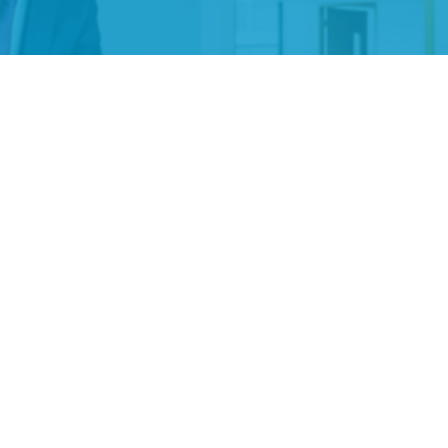
KLEPIĆ D.O.O.
OIB: 57971859676
Odranska 23
10412 Donja Lomnica
Hrvatska
+385 99 3544440