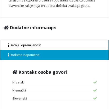
terasom za ugodna druženja i opuštanje uz čašicu domaće
slavonske rakije koja ohlađena dočeka svakoga gosta.
Dodatne informacije:
Detalji i opremljenost
Dodatne napomene
Kontakt osoba govori
Hrvatski:
Njemački:
Slovenski: