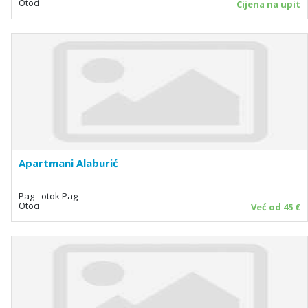
Otoci
Cijena na upit
Apartmani Alaburić
Pag - otok Pag
Otoci
Već od 45 €