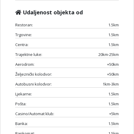
Udaljenost objekta od
Restoran:
1.5km
Trgovine:
1.5km
Centra:
1.5km
Trajektne luke:
20km-25km
Aerodrom:
+50km
Željeznički kolodvor:
+50km
Autobusni kolodvor:
1km-3km
Ljekarne:
1.5km
Pošta:
1.5km
Casino/Automat klub:
+5km
Banka:
1.5km
Bankomat:
1.5km