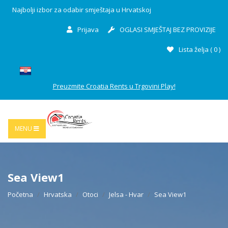
Najbolji izbor za odabir smještaja u Hrvatskoj
Prijava
OGLASI SMJEŠTAJ BEZ PROVIZIJE
Lista želja (
0
)
Preuzmite Croatia Rents u Trgovini Play!
MENU
Sea View1
Početna
Hrvatska
Otoci
Jelsa - Hvar
Sea View1