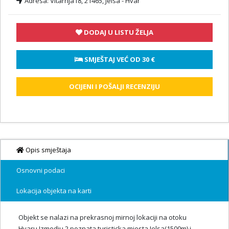
Adresa:
Vitarnja18, 21465, Jelsa - Hvar
DODAJ U LISTU ŽELJA
 SMJEŠTAJ VEĆ OD 
30 €
OCIJENI I POŠALJI RECENZIJU
Opis smještaja
Osnovni podaci
Lokacija objekta na karti
Objekt se nalazi na prekrasnoj mirnoj lokaciji na otoku
Hvaru.Izmedju 2 poznata turisticka mjesta,Jelsa(1500m) i