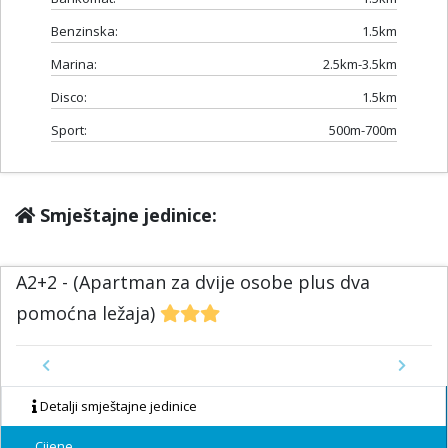
Benzinska:
1.5km
Marina:
2.5km-3.5km
Disco:
1.5km
Sport:
500m-700m
Smještajne jedinice:
A2+2 - (Apartman za dvije osobe plus dva
pomoćna ležaja)
Previous
Next
Detalji smještajne jedinice
Cijene