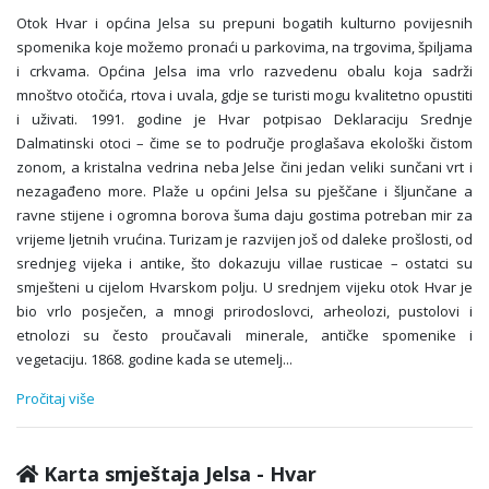
Otok Hvar i općina Jelsa su prepuni bogatih kulturno povijesnih
spomenika koje možemo pronaći u parkovima, na trgovima, špiljama
i crkvama. Općina Jelsa ima vrlo razvedenu obalu koja sadrži
mnoštvo otočića, rtova i uvala, gdje se turisti mogu kvalitetno opustiti
i uživati. 1991. godine je Hvar potpisao Deklaraciju Srednje
Dalmatinski otoci – čime se to područje proglašava ekološki čistom
zonom, a kristalna vedrina neba Jelse čini jedan veliki sunčani vrt i
nezagađeno more. Plaže u općini Jelsa su pješčane i šljunčane a
ravne stijene i ogromna borova šuma daju gostima potreban mir za
vrijeme ljetnih vrućina. Turizam je razvijen još od daleke prošlosti, od
srednjeg vijeka i antike, što dokazuju villae rusticae – ostatci su
smješteni u cijelom Hvarskom polju. U srednjem vijeku otok Hvar je
bio vrlo posječen, a mnogi prirodoslovci, arheolozi, pustolovi i
etnolozi su često proučavali minerale, antičke spomenike i
vegetaciju. 1868. godine kada se utemelj
...
Pročitaj više
Karta smještaja Jelsa - Hvar