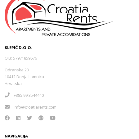
KLEPIĆ D.O.O.
OIB: 57971859676
Odranska 23
10412 Donja Lomnica
Hrvatska
+385 99 3544440
info@croatiarents.com
NAVIGACIJA