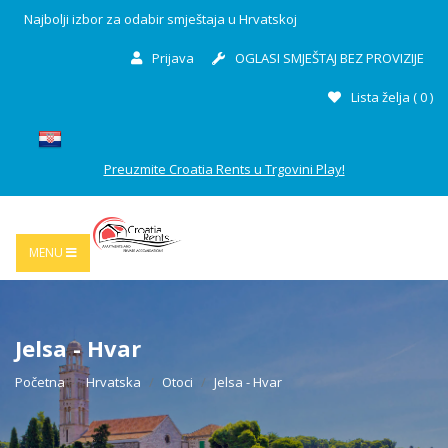
Najbolji izbor za odabir smještaja u Hrvatskoj
Prijava
OGLASI SMJEŠTAJ BEZ PROVIZIJE
Lista želja (
0
)
Preuzmite Croatia Rents u Trgovini Play!
MENU
Jelsa - Hvar
Početna
Hrvatska
Otoci
Jelsa - Hvar