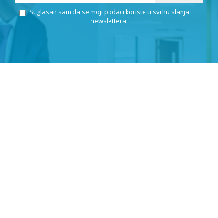
Suglasan sam da se moji podaci koriste u svrhu slanja
newslettera.
KLEPIĆ D.O.O.
OIB: 57971859676
Odranska 23
10412 Donja Lomnica