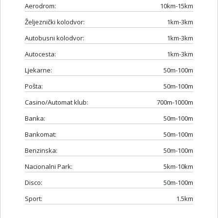
Aerodrom:
10km-15km
Željeznički kolodvor:
1km-3km
Autobusni kolodvor:
1km-3km
Autocesta:
1km-3km
Ljekarne:
50m-100m
Pošta:
50m-100m
Casino/Automat klub:
700m-1000m
Banka:
50m-100m
Bankomat:
50m-100m
Benzinska:
50m-100m
Nacionalni Park:
5km-10km
Disco:
50m-100m
Sport:
1.5km