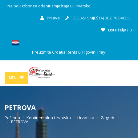
Najbolji izbor za odabir smještaja u Hrvatskoj
Prijava
OGLASI SMJEŠTAJ BEZ PROVIZIJE
Lista želja (
0
)
Preuzmite Croatia Rents u Trgovini Play!
MENU
PETROVA
Početna
Kontinentalna Hrvatska
Hrvatska
Zagreb
PETROVA