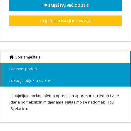
 SMJEŠTAJ VEĆ OD 
35 €
OCIJENI I POŠALJI RECENZIJU
Opis smještaja
Osnovni podaci
Lokacija objekta na karti
Iznajmljujemo kompletno opremljen apartman na jedan i vise
dana po fleksibilnim cijenama. Nalazimo se nadomak Trgu
B.Jelacica.