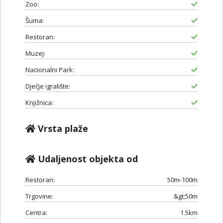
Zoo:
Šuma:
Restoran:
Muzej:
Nacionalni Park:
Dječje igralište:
Knjižnica:
Vrsta plaže
Udaljenost objekta od
Restoran:
50m-100m
Trgovine:
&gt;50m
Centra:
1.5km