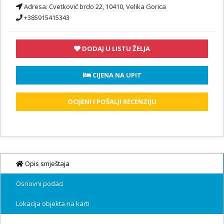
Adresa:
Cvetković brdo 22, 10410, Velika Gorica
+385915415343
DODAJ U LISTU ŽELJA
 CIJENA NA UPIT
OCIJENI I POŠALJI RECENZIJU
Opis smještaja
Osnovni podaci
Lokacija objekta na karti