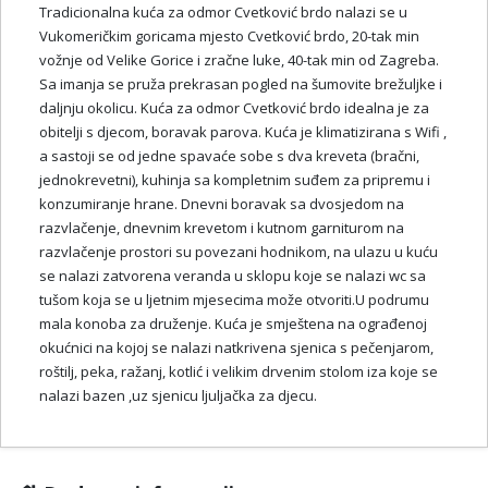
Tradicionalna kuća za odmor Cvetković brdo nalazi se u
Vukomeričkim goricama mjesto Cvetković brdo, 20-tak min
vožnje od Velike Gorice i zračne luke, 40-tak min od Zagreba.
Sa imanja se pruža prekrasan pogled na šumovite brežuljke i
daljnju okolicu. Kuća za odmor Cvetković brdo idealna je za
obitelji s djecom, boravak parova. Kuća je klimatizirana s Wifi ,
a sastoji se od jedne spavaće sobe s dva kreveta (bračni,
jednokrevetni), kuhinja sa kompletnim suđem za pripremu i
konzumiranje hrane. Dnevni boravak sa dvosjedom na
razvlačenje, dnevnim krevetom i kutnom garniturom na
razvlačenje prostori su povezani hodnikom, na ulazu u kuću
se nalazi zatvorena veranda u sklopu koje se nalazi wc sa
tušom koja se u ljetnim mjesecima može otvoriti.U podrumu
mala konoba za druženje. Kuća je smještena na ograđenoj
okućnici na kojoj se nalazi natkrivena sjenica s pečenjarom,
roštilj, peka, ražanj, kotlić i velikim drvenim stolom iza koje se
nalazi bazen ,uz sjenicu ljuljačka za djecu.