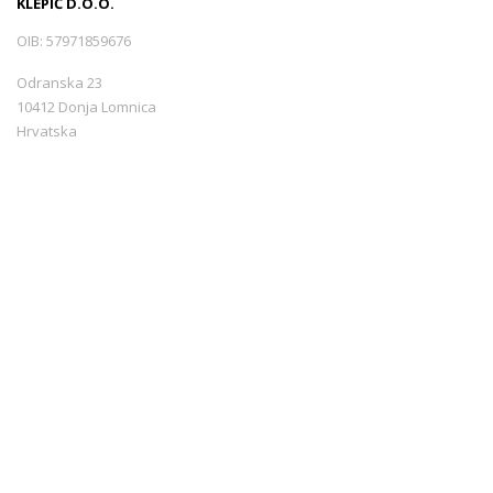
KLEPIĆ D.O.O.
OIB: 57971859676
Odranska 23
10412 Donja Lomnica
Hrvatska
+385 99 3544440
info@croatiarents.com
NAVIGACIJA
Novosti
Kontakt
Uvjeti korištenja
Sigurnost plaćanja
Načini plaćanja