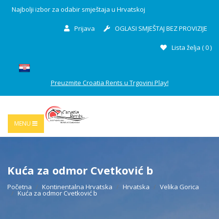
Najbolji izbor za odabir smještaja u Hrvatskoj
Prijava
OGLASI SMJEŠTAJ BEZ PROVIZIJE
Lista želja (
0
)
Preuzmite Croatia Rents u Trgovini Play!
MENU
Kuća za odmor Cvetković b
Početna
Kontinentalna Hrvatska
Hrvatska
Velika Gorica
Kuća za odmor Cvetković b