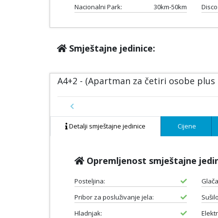
Nacionalni Park:
30km-50km
Disco
Smještajne jedinice:
A4+2 - (Apartman za četiri osobe plus
Previous
Detalji smještajne jedinice
Cijene
Opremljenost smještajne jedi
Posteljina:
Glača
Pribor za posluživanje jela:
Sušil
Hladnjak:
Elektr