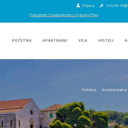
Prijava
OGLASI SMJE
Preuzmite Croatia Rents u Trgovini Play!
POČETNA
APARTMANI
VILA
HOTELI
A
Početna
Kontinentalna