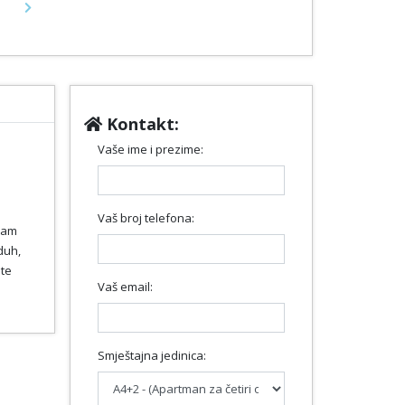
Next
Kontakt:
Vaše ime i prezime:
Vaš broj telefona:
 vam
duh,
ete
Vaš email:
Smještajna jedinica: