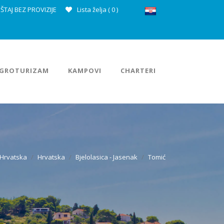
ŠTAJ BEZ PROVIZIJE
Lista želja (
0
)
GROTURIZAM
KAMPOVI
CHARTERI
 Hrvatska
Hrvatska
Bjelolasica - Jasenak
Tomić