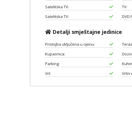
Satelitska TV:
TV:
Satelitska TV:
DVD P
Detalji smještajne jedinice
Pristojba uključena u cijenu:
Teras
Kupaonica:
Dozvo
Parking:
Kuhin
Vrt:
Vrtni