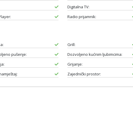
Digitalna TV:
layer:
Radio prijamnik:
a:
Grill:
ljeno pušenje:
Dozvoljeno kućnim ljubimcima:
ja:
Grijanje:
 namještaj:
Zajednički prostor: