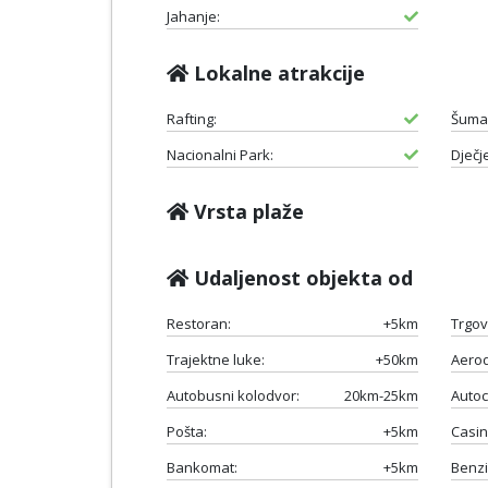
Jahanje:
Lokalne atrakcije
Rafting:
Šuma
Nacionalni Park:
Dječje
Vrsta plaže
Udaljenost objekta od
Restoran:
+5km
Trgov
Trajektne luke:
+50km
Aero
Autobusni kolodvor:
20km-25km
Autoc
Pošta:
+5km
Casin
Bankomat:
+5km
Benzi