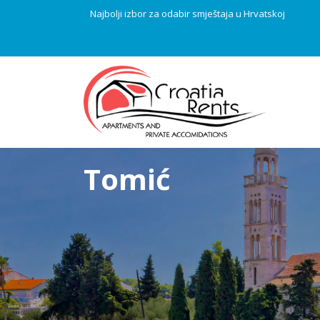
Najbolji izbor za odabir smještaja u Hrvatskoj
Tomić