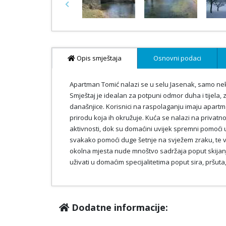
Previous
Opis smještaja
Osnovni podaci
Apartman Tomić nalazi se u selu Jasenak, samo neko
Smještaj je idealan za potpuni odmor duha i tijela, 
današnjice. Korisnici na raspolaganju imaju apart
prirodu koja ih okružuje. Kuća se nalazi na privatnom
aktivnosti, dok su domaćini uvijek spremni pomoći u 
svakako pomoći duge šetnje na svježem zraku, te ve
okolna mjesta nude mnoštvo sadržaja poput skijanja
uživati u domaćim specijalitetima poput sira, pršuta, 
Dodatne informacije: