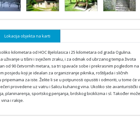
Lokacija objekta na karti
liko kilometara od HOC Bjelolasica i 25 kilometara od grada Ogulina.
za uživanje u tišini i svježem zraku, i za odmak od ubrzanog tempa života
man od 90 četvornih metara, sa tri spavaće sobe i prekrasnim pogledom na
 posjedu koji je idealan za organiziranje piknika, roštiljada i sličnih
pripemama za iste. Želite li se u potpunosti opustiti i odmoriti, u tome će
čeri provedene uz vatru i šalicu kuhanog vina. Ukoliko ste avanturistički 
, planinarenja, sportskog penjanja, brdskog biciklizma i sl. Također mož
vina i rakije.