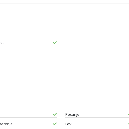
ski:
Pecanje:
narenje:
Lov: