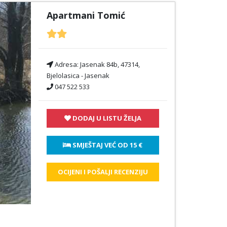
Apartmani Tomić
Adresa:
Jasenak 84b, 47314,
Bjelolasica - Jasenak
047 522 533
DODAJ U LISTU ŽELJA
 SMJEŠTAJ VEĆ OD 
15 €
OCIJENI I POŠALJI RECENZIJU