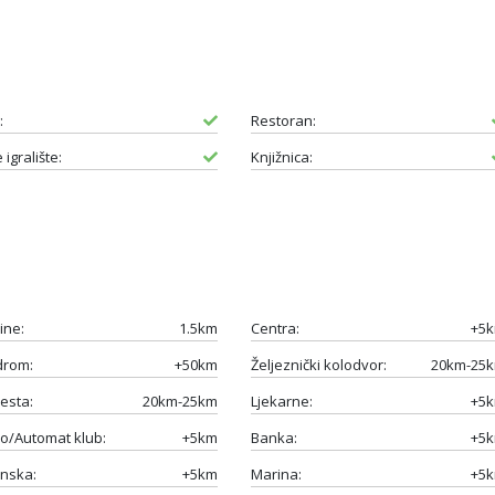
:
Restoran:
 igralište:
Knjižnica:
ine:
1.5km
Centra:
+5
drom:
+50km
Željeznički kolodvor:
20km-25
esta:
20km-25km
Ljekarne:
+5
o/Automat klub:
+5km
Banka:
+5
nska:
+5km
Marina:
+5