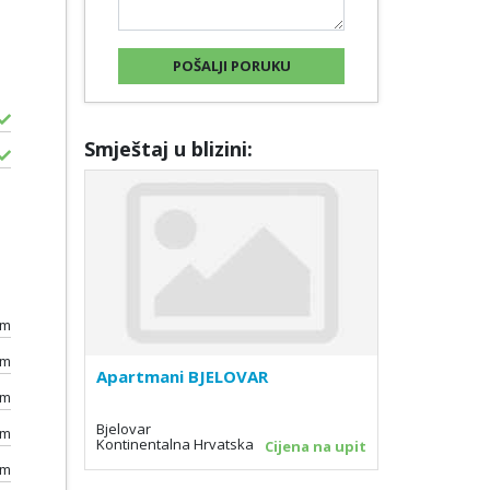
Smještaj u blizini:
km
km
Apartmani BJELOVAR
km
Bjelovar
km
Kontinentalna Hrvatska
Cijena na upit
km