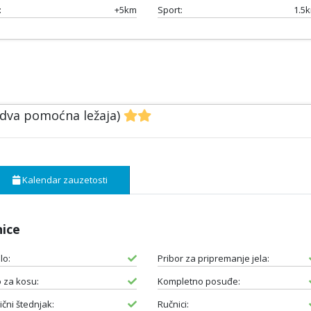
:
+5km
Sport:
1.5
 dva pomoćna ležaja)
Kalendar zauzetosti
nice
lo:
Pribor za pripremanje jela:
o za kosu:
Kompletno posuđe:
ični štednjak:
Ručnici: