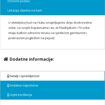
Osnovni podaci
Lokacija objekta na karti
U obiteljskoj kući na I katu iznajmljujemo dvije dvokrevetne
sobe, sa svojim kupaonama i wc, te hladnjakom i TV.sobe
imaju balkon odnosno terasu sa sjedećom garniturom i
prekrasnim pogledom na pejsaž.
Dodatne informacije:
Detalji i opremljenost
Dodatne napomene
Uvjeti korištenja