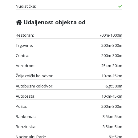
Nudistička:
Udaljenost objekta od
Restoran:
700m-1000m
Trgovine:
200m-300m
Centra:
200m-300m
Aerodrom:
25km-30km
Željeznički kolodvor:
10km-15km
Autobusni kolodvor:
&gt;500m
Autocesta:
10km-15km
Pošta:
200m-300m
Bankomat:
3.5km-5km
Benzinska:
3.5km-5km
Nacionalni Park:
&lt;5km