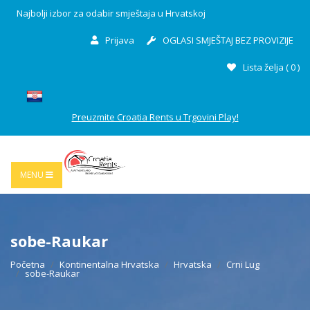
Najbolji izbor za odabir smještaja u Hrvatskoj
Prijava
OGLASI SMJEŠTAJ BEZ PROVIZIJE
Lista želja (
0
)
Preuzmite Croatia Rents u Trgovini Play!
MENU
sobe-Raukar
Početna
Kontinentalna Hrvatska
Hrvatska
Crni Lug
sobe-Raukar