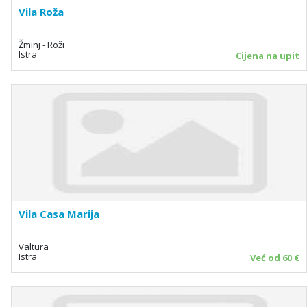
Vila Roža
Žminj - Roži
Istra
Cijena na upit
Vila Casa Marija
Valtura
Istra
Već od 60 €