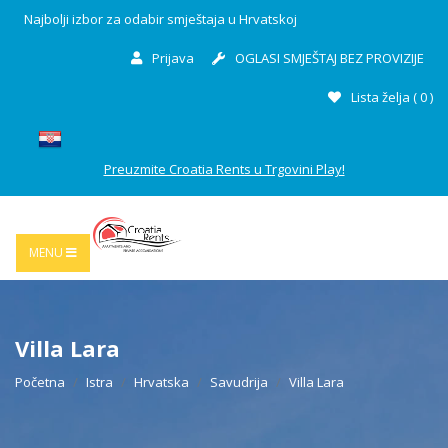
Najbolji izbor za odabir smještaja u Hrvatskoj
Prijava
OGLASI SMJEŠTAJ BEZ PROVIZIJE
Lista želja (
0
)
Preuzmite Croatia Rents u Trgovini Play!
MENU
Villa Lara
Početna
Istra
Hrvatska
Savudrija
Villa Lara