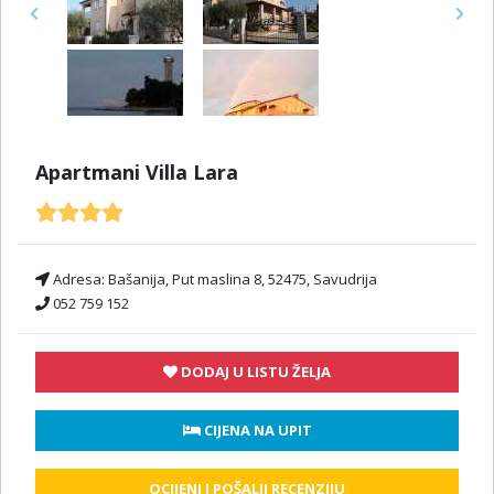
Previous
Next
Apartmani Villa Lara
Adresa:
Bašanija, Put maslina 8, 52475, Savudrija
052 759 152
DODAJ U LISTU ŽELJA
 CIJENA NA UPIT
OCIJENI I POŠALJI RECENZIJU