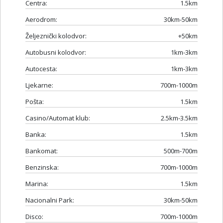
Centra:
1.5km
Aerodrom:
30km-50km
Željeznički kolodvor:
+50km
Autobusni kolodvor:
1km-3km
Autocesta:
1km-3km
Ljekarne:
700m-1000m
Pošta:
1.5km
Casino/Automat klub:
2.5km-3.5km
Banka:
1.5km
Bankomat:
500m-700m
Benzinska:
700m-1000m
Marina:
1.5km
Nacionalni Park:
30km-50km
Disco:
700m-1000m