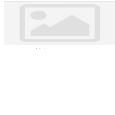
Apartmani Medulinka
Medulin
Istra
Cijena na upit