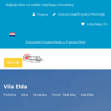
Najbolji izbor za odabir smještaja u Hrvatskoj
Prijava
OGLASI SMJEŠTAJ BEZ PROVIZIJE
Lista želja (
0
)
Preuzmite Croatia Rents u Trgovini Play!
MENU
Vila Elda
Početna
Istra
Hrvatska
Poreč - Mali Maj
Vila Elda