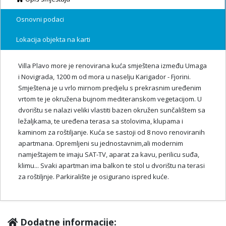
Osnovni podaci
Lokacija objekta na karti
Villa Plavo more je renovirana kuća smještena između Umaga
i Novigrada, 1200 m od mora u naselju Karigador - Fjorini.
Smještena je u vrlo mirnom predjelu s prekrasnim uređenim
vrtom te je okružena bujnom mediteranskom vegetacijom. U
dvorištu se nalazi veliki vlastiti bazen okružen sunčalištem sa
ležaljkama, te uređena terasa sa stolovima, klupama i
kaminom za roštiljanje. Kuća se sastoji od 8 novo renoviranih
apartmana. Opremljeni su jednostavnim,ali modernim
namještajem te imaju SAT-TV, aparat za kavu, perilicu suđa,
klimu... Svaki apartman ima balkon te stol u dvorištu na terasi
za roštiljnje. Parkiralište je osigurano ispred kuće.
Dodatne informacije: