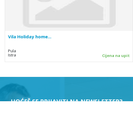
Vila Holiday home...
Pula
Istra
Cijena na upit
HOĆEŠ SE PRIJAVITI NA NEWSLETTER?
PRIJAVI ME
Suglasan sam da se moji podaci koriste u svrhu slanja