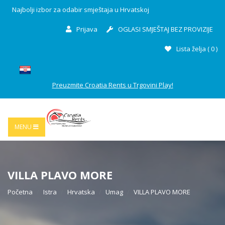
Najbolji izbor za odabir smještaja u Hrvatskoj
Prijava
OGLASI SMJEŠTAJ BEZ PROVIZIJE
Lista želja (
0
)
Preuzmite Croatia Rents u Trgovini Play!
MENU
VILLA PLAVO MORE
Početna
Istra
Hrvatska
Umag
VILLA PLAVO MORE