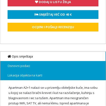
DODAJ U LISTU ŽELJA
 SMJEŠTAJ VEĆ OD 
40 €
OCIJENI I POŠALJI RECENZIJU
Opis smještaja
Osnovni podaci
Lokacija objekta na karti
Apartman A2+1 nalazi se u prizemlju obiteljske kuće, ima sobu
u kojoj se nalazi bračni krevet i kut na razvlačenje, kuhinju s
blagovaonom i wc sa tušem. Apartman ima neograničen
pristup WiFi, SAT TV, ali nema klimu. Ispred apartmana je