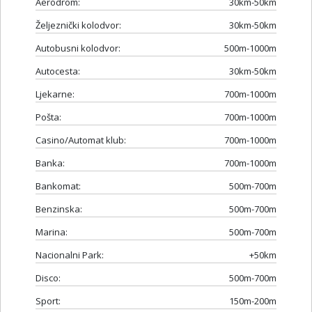
Aerodrom:
30km-50km
Željeznički kolodvor:
30km-50km
Autobusni kolodvor:
500m-1000m
Autocesta:
30km-50km
Ljekarne:
700m-1000m
Pošta:
700m-1000m
Casino/Automat klub:
700m-1000m
Banka:
700m-1000m
Bankomat:
500m-700m
Benzinska:
500m-700m
Marina:
500m-700m
Nacionalni Park:
+50km
Disco:
500m-700m
Sport:
150m-200m