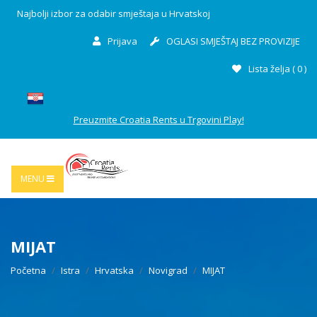
Najbolji izbor za odabir smještaja u Hrvatskoj
Prijava
OGLASI SMJEŠTAJ BEZ PROVIZIJE
Lista želja (
0
)
Preuzmite Croatia Rents u Trgovini Play!
MENU
MIJAT
Početna
Istra
Hrvatska
Novigrad
MIJAT