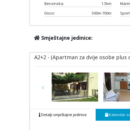
Benzinska:
1.5km
Marin
Disco:
500m-700m
Sport
Smještajne jedinice:
A2+2 - (Apartman za dvije osobe plus
Previous
Detalji smještajne jedinice
Kalendar za