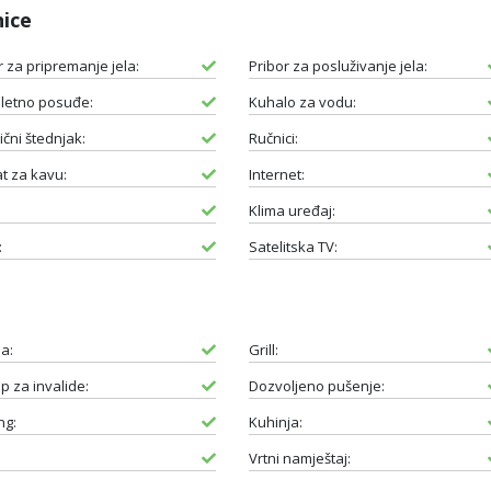
nice
r za pripremanje jela:
Pribor za posluživanje jela:
letno posuđe:
Kuhalo za vodu:
ični štednjak:
Ručnici:
t za kavu:
Internet:
Klima uređaj:
:
Satelitska TV:
a:
Grill:
up za invalide:
Dozvoljeno pušenje:
ng:
Kuhinja:
Vrtni namještaj: