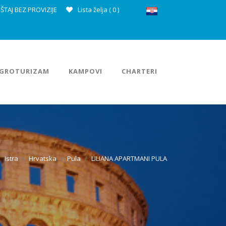
ŠTAJ BEZ PROVIZIJE
Lista želja (
0
)
GROTURIZAM
KAMPOVI
CHARTERI
Istra
Hrvatska
Pula
LILIANA APARTMANI PULA