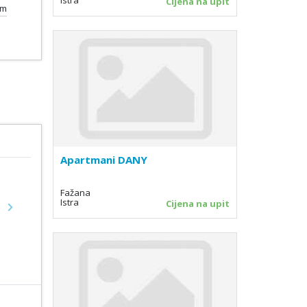
Cijena na upit
km
Apartmani DANY
Fažana
Istra
Cijena na upit
Next