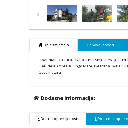
Previous
Opis smještaja
Osnovni podaci
Apartmanska kuca Liliana u Puli smjestena je na rub
Verudela,Ambrela,Lungo Mare, Pjescana uvala i Zla
2000 metara.
Dodatne informacije:
Detalji i opremljenost
Dodatne napom