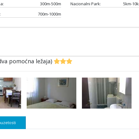
a:
300m-500m
Nacionalni Park:
5km-10
:
700m-1000m
 dva pomoćna ležaja)
uzetosti