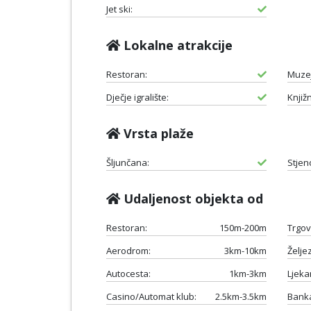
Jet ski:
Lokalne atrakcije
Restoran:
Muzej
Dječje igralište:
Knjižn
Vrsta plaže
Šljunčana:
Stjen
Udaljenost objekta od
Restoran:
150m-200m
Trgov
Aerodrom:
3km-10km
Želje
Autocesta:
1km-3km
Ljeka
Casino/Automat klub:
2.5km-3.5km
Bank