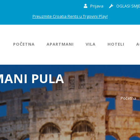
Prijava
OGLASI SMJE
Preuzmite Croatia Rents u Trgovini Play!
POČETNA
APARTMANI
VILA
HOTELI
A
MANI PULA
Početna