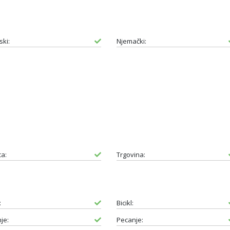
ski:
Njemački:
ca:
Trgovina:
:
Bicikl:
je:
Pecanje: