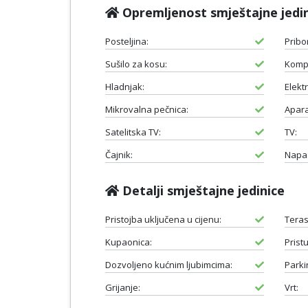
Opremljenost smještajne jedi
Posteljina:
Pribo
Sušilo za kosu:
Komp
Hladnjak:
Elektr
Mikrovalna pečnica:
Apara
Satelitska TV:
TV:
Čajnik:
Napa
Detalji smještajne jedinice
Pristojba uključena u cijenu:
Teras
Kupaonica:
Prist
Dozvoljeno kućnim ljubimcima:
Parki
Grijanje:
Vrt: