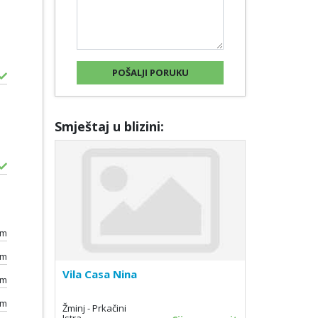
Smještaj u blizini:
km
km
Vila Casa Nina
km
km
Žminj - Prkačini
Istra