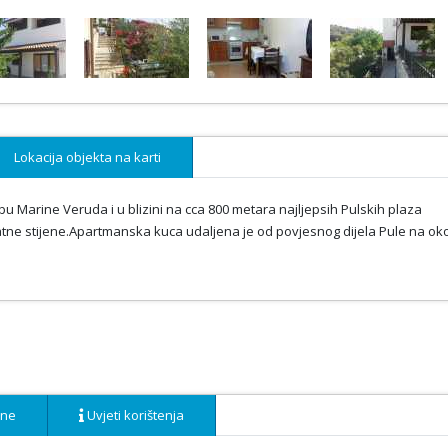
Lokacija objekta na karti
u Marine Veruda i u blizini na cca 800 metara najljepsih Pulskih plaza
tne stijene.Apartmanska kuca udaljena je od povjesnog dijela Pule na ok
ene
Uvjeti korištenja