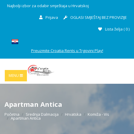
Najbolji izbor za odabir smještaja u Hrvatskoj
Prijava
OGLASI SMJEŠTAJ BEZ PROVIZIJE
Lista želja (
0
)
Preuzmite Croatia Rents u Trgovini Play!
MENU
Apartman Antica
Početna
Srednja Dalmacija
Hrvatska
Komiža - Vis
Apartman Antica