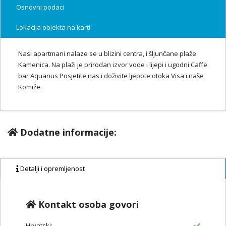
Osnovni podaci
Lokacija objekta na karti
Nasi apartmani nalaze se u blizini centra, i šljunčane plaže
Kamenica. Na plaži je prirodan izvor vode i lijepi i ugodni Caffe
bar Aquarius Posjetite nas i doživite ljepote otoka Visa i naše
Komiže.
Dodatne informacije:
Detalji i opremljenost
Kontakt osoba govori
Hrvatski: