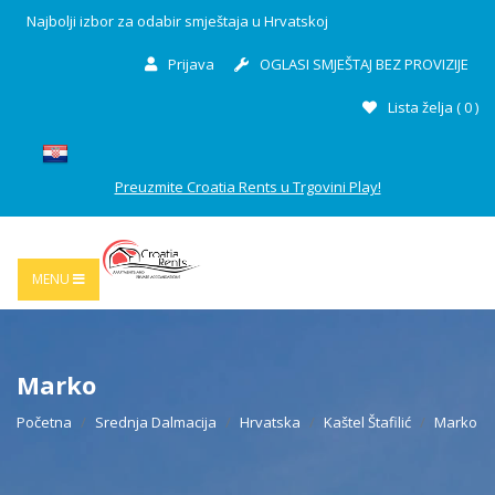
Najbolji izbor za odabir smještaja u Hrvatskoj
Prijava
OGLASI SMJEŠTAJ BEZ PROVIZIJE
Lista želja (
0
)
Preuzmite Croatia Rents u Trgovini Play!
MENU
Marko
Početna
Srednja Dalmacija
Hrvatska
Kaštel Štafilić
Marko