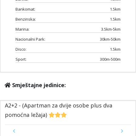
Bankomat:
1.5km
Benzinska:
1.5km
Marina:
3.5km-5km
Nacionalni Park:
30km-50km
Disco:
1.5km
Sport:
300m-500m
Smještajne jedinice:
A2+2 - (Apartman za dvije osobe plus dva
pomoćna ležaja)
Previous
Next