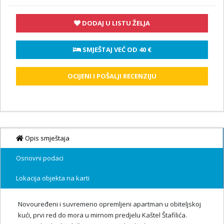
DODAJ U LISTU ŽELJA
 SMJEŠTAJ VEĆ OD 
40 €
OCIJENI I POŠALJI RECENZIJU
Opis smještaja
Osnovni podaci
Lokacija objekta na karti
Novouređeni i suvremeno opremljeni apartman u obiteljskoj
kući, prvi red do mora u mirnom predjelu Kaštel Štafilića.