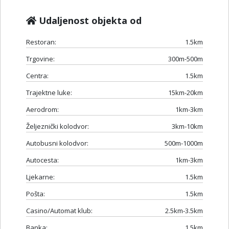
Udaljenost objekta od
Restoran:
1.5km
Trgovine:
300m-500m
Centra:
1.5km
Trajektne luke:
15km-20km
Aerodrom:
1km-3km
Željeznički kolodvor:
3km-10km
Autobusni kolodvor:
500m-1000m
Autocesta:
1km-3km
Ljekarne:
1.5km
Pošta:
1.5km
Casino/Automat klub:
2.5km-3.5km
Banka:
1.5km