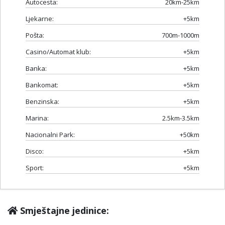
Autocesta:
20km-25km
Ljekarne:
+5km
Pošta:
700m-1000m
Casino/Automat klub:
+5km
Banka:
+5km
Bankomat:
+5km
Benzinska:
+5km
Marina:
2.5km-3.5km
Nacionalni Park:
+50km
Disco:
+5km
Sport:
+5km
Smještajne jedinice: