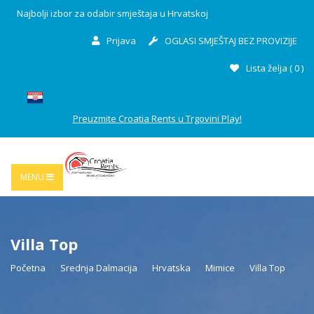
Najbolji izbor za odabir smještaja u Hrvatskoj
Prijava
OGLASI SMJEŠTAJ BEZ PROVIZIJE
Lista želja (
0
)
Preuzmite Croatia Rents u Trgovini Play!
MENU
Villa Top
Početna
Srednja Dalmacija
Hrvatska
Mimice
Villa Top