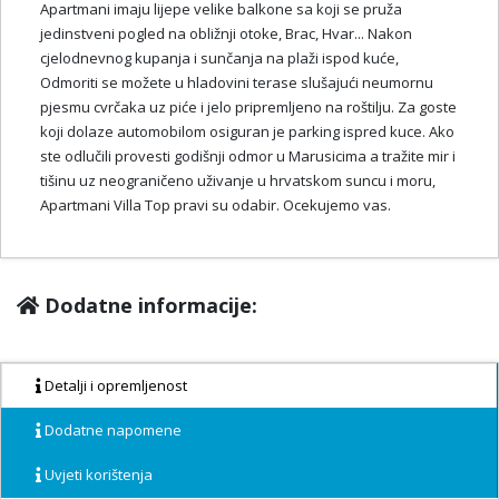
Apartmani imaju lijepe velike balkone sa koji se pruža
jedinstveni pogled na obližnji otoke, Brac, Hvar... Nakon
cjelodnevnog kupanja i sunčanja na plaži ispod kuće,
Odmoriti se možete u hladovini terase slušajući neumornu
pjesmu cvrčaka uz piće i jelo pripremljeno na roštilju. Za goste
koji dolaze automobilom osiguran je parking ispred kuce. Ako
ste odlučili provesti godišnji odmor u Marusicima a tražite mir i
tišinu uz neograničeno uživanje u hrvatskom suncu i moru,
Apartmani Villa Top pravi su odabir. Ocekujemo vas.
Dodatne informacije:
Detalji i opremljenost
Dodatne napomene
Uvjeti korištenja