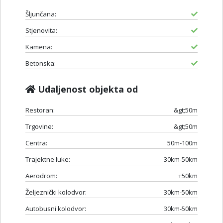
Šljunčana:
Stjenovita:
Kamena:
Betonska:
Udaljenost objekta od
Restoran:
&gt;50m
Trgovine:
&gt;50m
Centra:
50m-100m
Trajektne luke:
30km-50km
Aerodrom:
+50km
Željeznički kolodvor:
30km-50km
Autobusni kolodvor:
30km-50km