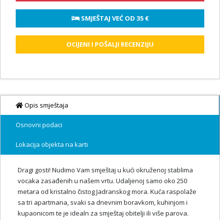
 SMJEŠTAJ VEĆ OD 
35 €
OCIJENI I POŠALJI RECENZIJU
Opis smještaja
Osnovni podaci
Lokacija objekta na karti
Dragi gosti! Nudimo Vam smještaj u kući okruženoj stablima
vocaka zasađenih u našem vrtu. Udaljenoj samo oko 250
metara od kristalno čistog Jadranskog mora. Kuća raspolaže
sa tri apartmana, svaki sa dnevnim boravkom, kuhinjom i
kupaonicom te je idealn za smještaj obitelji ili više parova.