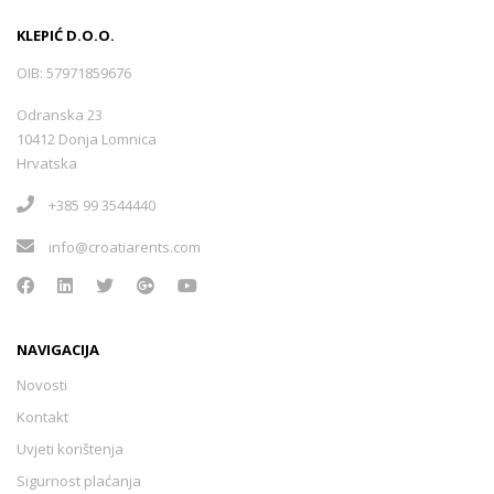
KLEPIĆ D.O.O.
OIB: 57971859676
Odranska 23
10412 Donja Lomnica
Hrvatska
+385 99 3544440
info@croatiarents.com
NAVIGACIJA
Novosti
Kontakt
Uvjeti korištenja
Sigurnost plaćanja