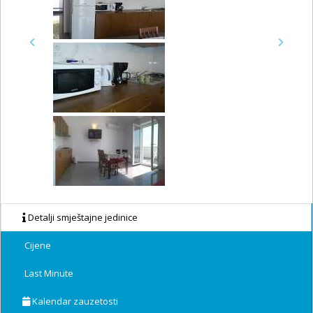
Previous
Next
Detalji smještajne jedinice
Cijene
Last Minute
Kalendar zauzetosti