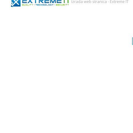
Izrada web stranica
-
Extreme IT
Ova stranica koristi kolačiće kako bi se osiguralo bolje
korisničko iskustvo i funkcionalnost stranica. Za nastavak
pregleda i korištenje kliknite "Slažem se".