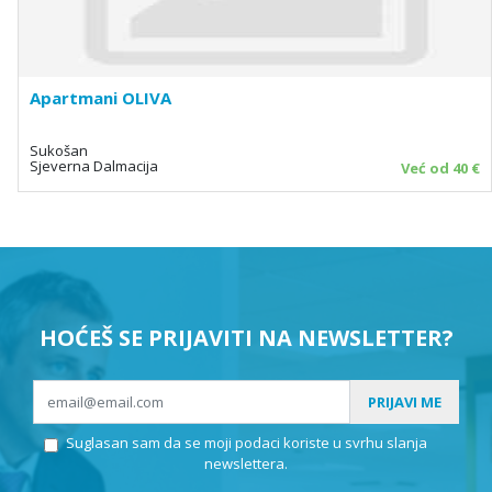
Apartmani OLIVA
Sukošan
Sjeverna Dalmacija
Već od 40 €
HOĆEŠ SE PRIJAVITI NA NEWSLETTER?
PRIJAVI ME
Suglasan sam da se moji podaci koriste u svrhu slanja
newslettera.