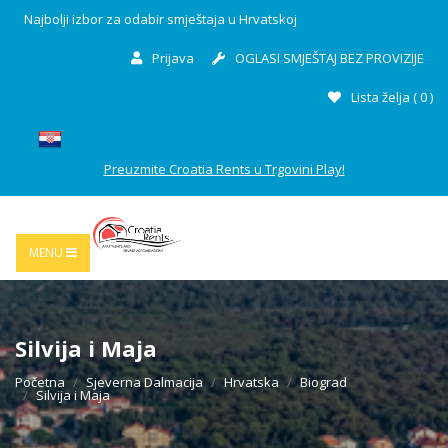
Najbolji izbor za odabir smještaja u Hrvatskoj
Prijava
OGLASI SMJEŠTAJ BEZ PROVIZIJE
Lista želja (
0
)
Preuzmite Croatia Rents u Trgovini Play!
MENU
Silvija i Maja
Početna
Sjeverna Dalmacija
Hrvatska
Biograd
Silvija i Maja