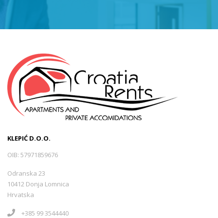
KLEPIĆ D.O.O.
OIB: 57971859676
Odranska 23
10412 Donja Lomnica
Hrvatska
+385 99 3544440